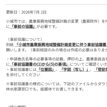
更新日：
2026年7月 2日
小城市では、農業振興地域整備計画の変更（農振除外）を
に
「事前の協議」
が必要です。
（事前協議について）
別紙
「小城市農業振興地域整備計画変更に伴う事前協議書
願いします。（事前相談のみの場合は作成の必要はありま
・申請者氏名等の必要事項の記載、押印の上、農業委員会
に
「事前協議書の(1)から(5)の事項」
についてご確認くい
・事前協議書には
「位置図」
、
「字図（写し）」
、
「登記
を添付してください
※事前協議書の様式については、下記のファイルからダウ
林水産課窓口でも、紙媒体でお渡しできます。