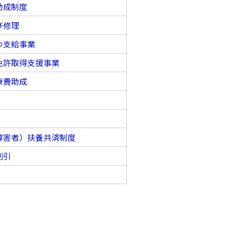
助成制度
び修理
つ支給事業
免許取得支援事業
療費助成
障害者）扶養共済制度
割引