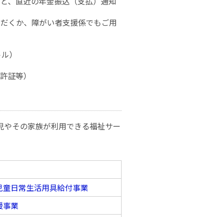
）と、直近の年金振込（支払）通知
ただくか、障がい者支援係でもご用
トル）
免許証等）
児やその家族が利用できる福祉サー
児童日常生活用具給付事業
援事業