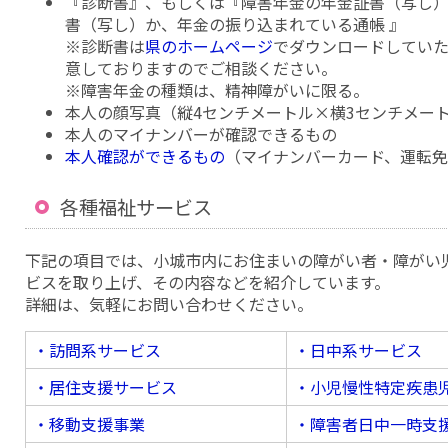
『診断書』、もしくは『障害年金の年金証書（写し
書（写し）か、年金の振り込まれている通帳 』
※診断書は
県のホームページ
でダウンロードしてい
意しておりますのでご相談ください。
※障害年金の種類は、精神障がいに限る。
本人の顔写真（縦4センチメートル×横3センチメー
本人のマイナンバーが確認できるもの
本人確認ができるもの
（マイナンバーカード、運転
各種福祉サービス
下記の項目では、小城市内にお住まいの障がい者・障がい
ビスを取り上げ、その内容などを紹介しています。
詳細は、気軽にお問い合わせください。
・訪問系サービス
・日中系サービス
・居住支援サービス
・小児慢性特定疾患
・移動支援事業
・障害者日中一時支