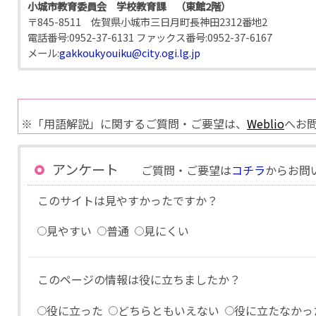
小城市教育委員会 学校教育課 （東館2階）
〒845-8511 佐賀県小城市三日月町長神田2312番地2
電話番号:
0952-37-6131
ファックス番号:
0952-37-6167
メール:
gakkoukyouiku@city.ogi.lg.jp
※「用語解説」に関するご質問・ご要望は、
Weblio
へお
アンケート
ご質問・ご要望は
コチラ
からお問
このサイトは見やすかったですか？
見やすい
普通
見にくい
このページの情報は役に立ちましたか？
役に立った
どちらともいえない
役に立たなかっ