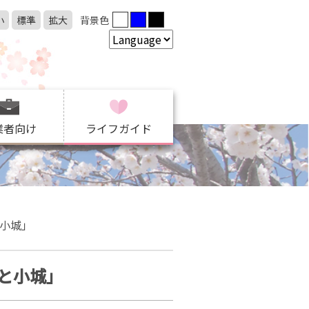
小
標準
拡大
背景色
業者向け
ライフガイド
小城」
と小城」