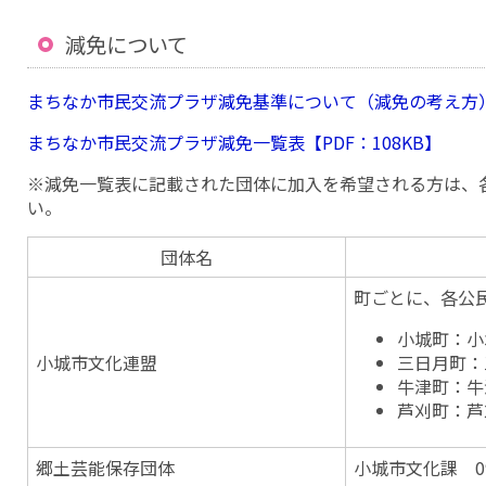
減免について
まちなか市民交流プラザ減免基準について（減免の考え方）【
まちなか市民交流プラザ減免一覧表【PDF：108KB】
※減免一覧表に記載された団体に加入を希望される方は、
い。
団体名
町ごとに、各公
小城町：小城
小城市文化連盟
三日月町：三
牛津町：牛津
芦刈町：芦刈
郷土芸能保存団体
小城市文化課 095