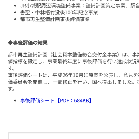
JR小城駅周辺環境整備事業：整備計画策定事業、駅
書聖・中林梧竹没後100年記念事業
都市再生整備計画事後評価事業
◆事後評価の結果
都市再生整備計画（社会資本整備総合交付金事業）は、事
値指標を設定し、事業最終年度に事後評価を行い達成状況
事後評価シートは、平成26年10月に原案を公表し、意見を
価委員会を開催し、一部修正を行い、国へ提出しました。
す。
事後評価シート【PDF：684KB】