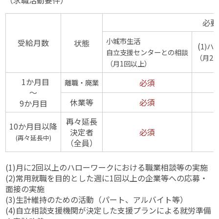
必要
小城市生活
受給月数
状態
(
1)ハ
自立支援セン
ター
との相談
（月2
（月1回以上）
1か月目
必須
離職・廃業
～
休業等
必須
9か月目
再々延長
10か月目以降
決定者
必須
(再々延長中)
（全員）
(1)月に2回以上のハローワークにおける職業相談等の実施
(2)常用就職を目的とした週に1回以上の企業等への応募・
面接の実施
(3)生計維持のための活動（パート、アルバイト等）
(4)自立相談支援機関が決定した支援プランによる就労準備