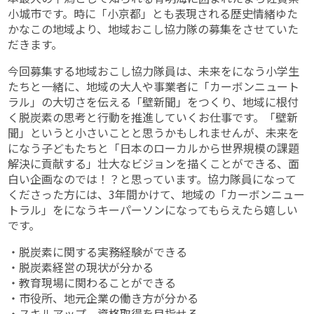
小城市です。時に「小京都」とも表現される歴史情緒ゆた
かなこの地域より、地域おこし協力隊の募集をさせていた
だきます。
今回募集する地域おこし協力隊員は、未来をになう小学生
たちと一緒に、地域の大人や事業者に「カーボンニュート
ラル」の大切さを伝える「壁新聞」をつくり、地域に根付
く脱炭素の思考と行動を推進していくお仕事です。「壁新
聞」というと小さいことと思うかもしれませんが、未来を
になう子どもたちと「日本のローカルから世界規模の課題
解決に貢献する」壮大なビジョンを描くことができる、面
白い企画なのでは！？と思っています。協力隊員になって
くださった方には、3年間かけて、地域の「カーボンニュー
トラル」をになうキーパーソンになってもらえたら嬉しい
です。
・脱炭素に関する実務経験ができる
・脱炭素経営の現状が分かる
・教育現場に関わることができる
・市役所、地元企業の働き方が分かる
・スキルアップ、資格取得を目指せる