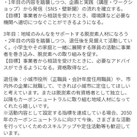
・1年目の内容を踏襲しつつ、企画と実践（講座・ワークシ
ョップ）から発信（SNS・壁新聞）の流れを確立する。
【目標】事業者から相談を受けたとき、環境課など必要な
機関へ適切につなぐことができるようになる。
3年目：地域のみんなをサポートする脱炭素人材になろう
・2年目の内容を踏襲しつつ、退任後を見据えて活動してい
く。小学生やその家庭と一緒に展開する隊員の活動に事業
者を巻き込み、脱炭素への取り組みを促す。
【目標】事業者から相談を受けたときに、必要なアドバイ
スができるようになる。資格取得など。
退任後：小城市役所（正職員・会計年度任用職員）や、市
内外の企業に就職して、できれば小城市に定住してほしい
と考えています。または脱炭素の有資格者として独立し、
以降もカーボンニュートラルに取り組む地域人材になって
くれたら嬉しいです。
※活動内容として設定する指標を達成している場合、2050
年のカーボンニュートラルに向けて今後、さまざまな活動
を行っていくためのスキルアップや定住活動等も歓迎して
います。