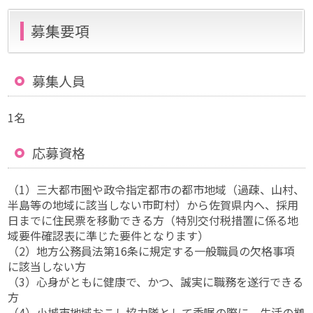
募集要項
募集人員
1名
応募資格
（1）三大都市圏や政令指定都市の都市地域（過疎、山村、
半島等の地域に該当しない市町村）から佐賀県内へ、採用
日までに住民票を移動できる方（特別交付税措置に係る地
域要件確認表に準じた要件となります）
（2）地方公務員法第16条に規定する一般職員の欠格事項
に該当しない方
（3）心身がともに健康で、かつ、誠実に職務を遂行できる
方
（4）小城市地域おこし協力隊として委嘱の際に、生活の拠