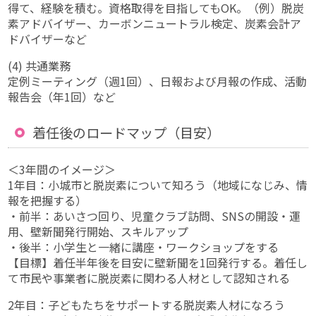
得て、経験を積む。資格取得を目指してもOK。（例）脱炭
素アドバイザー、カーボンニュートラル検定、炭素会計ア
ドバイザーなど
(4) 共通業務
定例ミーティング（週1回）、日報および月報の作成、活動
報告会（年1回）など
着任後のロードマップ（目安）
＜3年間のイメージ＞
1年目：小城市と脱炭素について知ろう（地域になじみ、情
報を把握する）
・前半：あいさつ回り、児童クラブ訪問、SNSの開設・運
用、壁新聞発行開始、スキルアップ
・後半：小学生と一緒に講座・ワークショップをする
【目標】着任半年後を目安に壁新聞を1回発行する。着任し
て市民や事業者に脱炭素に関わる人材として認知される
2年目：子どもたちをサポートする脱炭素人材になろう