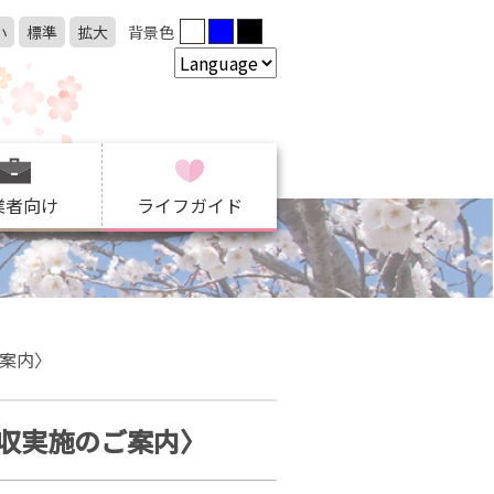
小
標準
拡大
背景色
業者向け
ライフガイド
案内〉
収実施のご案内〉