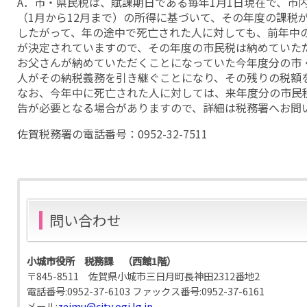
A．市・県民税は、賦課期日である毎年1月1日現在で、市
（1月から12月まで）の所得に基づいて、その年度の課税
したがって、年の途中で死亡された人に対しても、前年中
が決定されていますので、その年度の市民税は納めていた
お父さんが納めていただくことになっていた今年度分の市
人がその納税義務を引き継ぐことになり、その残りの税額
なお、今年中に死亡された人に対しては、来年度分の市民
告が必要となる場合がありますので、詳細は税務署へお問
佐賀税務署の電話番号：0952-32-7511
問い合わせ
小城市役所 税務課 （西館1階）
〒845-8511 佐賀県小城市三日月町長神田2312番地2
電話番号:
0952-37-6103
ファックス番号:
0952-37-6161
メール:
zeimu@city.ogi.lg.jp