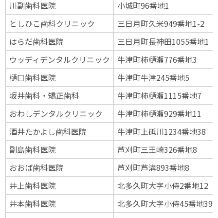
川副歯科医院
小城町96番地1
としひこ歯科クリニック
三日月町久米949番地1-2
はらだ歯科医院
三日月町長神田1055番地1
ウッディデンタルクリニック
牛津町柿樋瀬776番地3
樋口歯科医院
牛津町牛津245番地5
坂井歯科・矯正歯科
牛津町柿樋瀬1115番地7
おわしデンタルクリニック
牛津町柿樋瀬929番地11
酒井たかよし歯科医院
牛津町上砥川1234番地38
副島歯科医院
芦刈町三王崎326番地8
おおば歯科医院
芦刈町芦溝893番地8
井上歯科医院
北多久町大字小侍2番地12
井本歯科医院
北多久町大字小侍45番地39