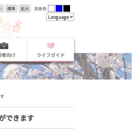
小
標準
拡大
背景色
業者向け
ライフガイド
す
ができます