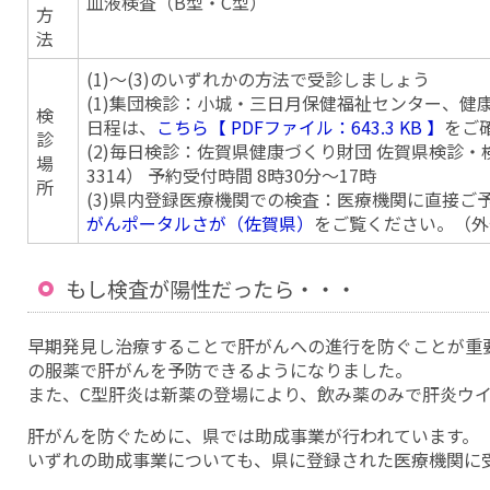
血液検査（B型・C型）
方
法
(1)〜(3)のいずれかの方法で受診しましょう
(1)集団検診：小城・三日月保健福祉センター、健
検
日程は、
こちら【 PDFファイル：643.3 KB 】
をご
診
(2)毎日検診：佐賀県健康づくり財団 佐賀県検診・検
場
3314） 予約受付時間 8時30分〜17時
所
(3)県内登録医療機関での検査：医療機関に直接ご
がんポータルさが（佐賀県）
をご覧ください。（外
もし検査が陽性だったら・・・
早期発見し治療することで肝がんへの進行を防ぐことが重要
の服薬で肝がんを予防できるようになりました。
また、C型肝炎は新薬の登場により、飲み薬のみで肝炎ウ
肝がんを防ぐために、県では助成事業が行われています。
いずれの助成事業についても、県に登録された医療機関に