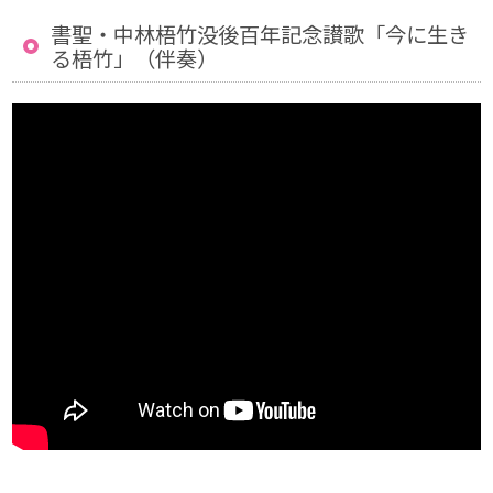
書聖・中林梧竹没後百年記念讃歌「今に生き
る梧竹」（伴奏）