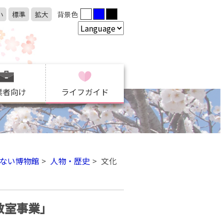
小
標準
拡大
背景色
業者向け
ライフガイド
ない博物館
人物・歴史
文化
教室事業」