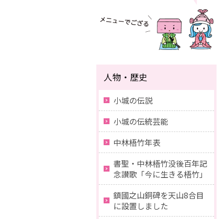
人物・歴史
小城の伝説
小城の伝統芸能
中林梧竹年表
書聖・中林梧竹没後百年記
念讃歌「今に生きる梧竹」
鎮國之山銅碑を天山8合目
に設置しました