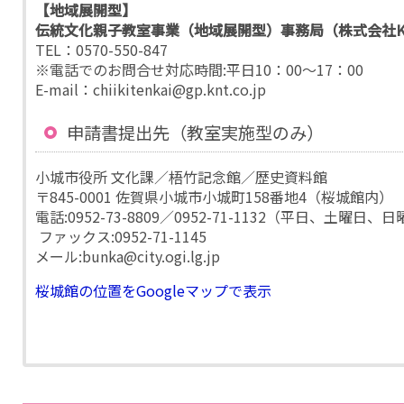
【地域展開型】
伝統文化親子教室事業（地域展開型）事務局（株式会社K
TEL：0570-550-847
※電話でのお問合せ対応時間:平日10：00～17：00
E-mail：chiikitenkai@gp.knt.co.jp
申請書提出先（教室実施型のみ）
小城市役所 文化課／梧竹記念館／歴史資料館
〒845-0001 佐賀県小城市小城町158番地4（桜城館内）
電話:0952-73-8809／0952-71-1132（平日、土曜日、
ファックス:0952-71-1145
メール:bunka@city.ogi.lg.jp
桜城館の位置をGoogleマップで表示