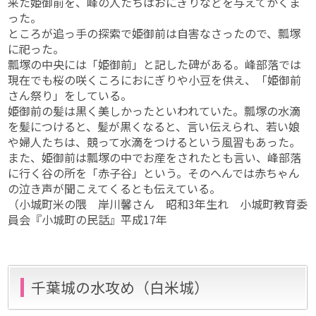
来た姫御前を、峰の人たちはおにぎりなどを与えてかくま
った。
ところが追っ手の探索で姫御前は自害なさったので、瓢塚
に祀った。
瓢塚の中央には「姫御前」と記した碑がある。峰部落では
現在でも桜の咲くころにおにぎりや小豆を供え、「姫御前
さん祭り」をしている。
姫御前の髪は黒く美しかったといわれていた。瓢塚の水滴
を髪につけると、髪が黒くなると、言い伝えられ、若い娘
や婦人たちは、競って水滴をつけるという風習もあった。
また、姫御前は瓢塚の中でお産をされたとも言い、峰部落
に行く谷の所を「赤子谷」という。そのへんでは赤ちゃん
の泣き声が聞こえてくるとも伝えている。
（小城町米の隈 岸川馨さん 昭和3年生れ 小城町教育委
員会『小城町の民話』平成17年
千葉城の水攻め（白米城）