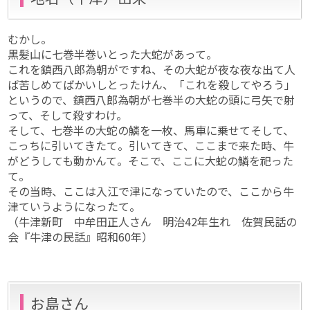
むかし。
黒髪山に七巻半巻いとった大蛇があって。
これを鎮西八郎為朝がですね、その大蛇が夜な夜な出て人
ば苦しめてばかいしとったけん、「これを殺してやろう」
というので、鎮西八郎為朝が七巻半の大蛇の頭に弓矢で射
って、そして殺すわけ。
そして、七巻半の大蛇の鱗を一枚、馬車に乗せてそして、
こっちに引いてきたて。引いてきて、ここまで来た時、牛
がどうしても動かんて。そこで、ここに大蛇の鱗を祀った
て。
その当時、ここは入江で津になっていたので、ここから牛
津ていうようになったて。
（牛津新町 中牟田正人さん 明治42年生れ 佐賀民話の
会『牛津の民話』昭和60年）
お島さん