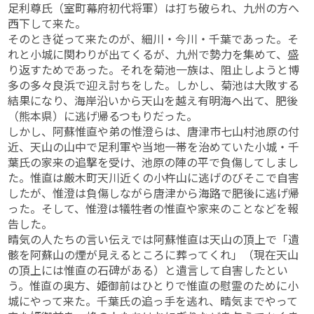
足利尊氏（室町幕府初代将軍）は打ち破られ、九州の方へ
西下して来た。
そのとき従って来たのが、細川・今川・千葉であった。そ
れと小城に関わりが出てくるが、九州で勢力を集めて、盛
り返すためであった。それを菊池一族は、阻止しようと博
多の多々良浜で迎え討ちをした。しかし、菊池は大敗する
結果になり、海岸沿いから天山を越え有明海へ出て、肥後
（熊本県）に逃げ帰るつもりだった。
しかし、阿蘇惟直や弟の惟澄らは、唐津市七山村池原の付
近、天山の山中で足利軍や当地一帯を治めていた小城・千
葉氏の家来の追撃を受け、池原の陣の平で負傷してしまし
た。惟直は厳木町天川近くの小杵山に逃げのびそこで自害
したが、惟澄は負傷しながら唐津から海路で肥後に逃げ帰
った。そして、惟澄は犠牲者の惟直や家来のことなどを報
告した。
晴気の人たちの言い伝えでは阿蘇惟直は天山の頂上で「遺
骸を阿蘇山の煙が見えるところに葬ってくれ」（現在天山
の頂上には惟直の石碑がある）と遺言して自害したとい
う。惟直の奥方、姫御前はひとりで惟直の慰霊のために小
城にやって来た。千葉氏の追っ手を逃れ、晴気までやって