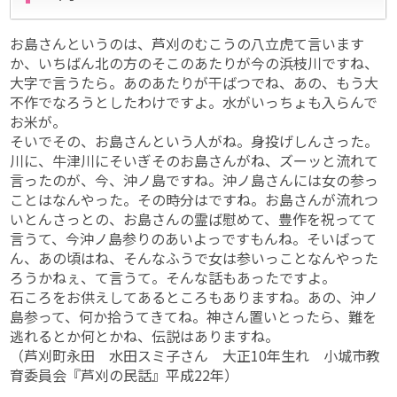
お島さんというのは、芦刈のむこうの八立虎て言います
か、いちばん北の方のそこのあたりが今の浜枝川ですね、
大字で言うたら。あのあたりが干ばつでね、あの、もう大
不作でなろうとしたわけですよ。水がいっちょも入らんで
お米が。
そいでその、お島さんという人がね。身投げしんさった。
川に、牛津川にそいぎそのお島さんがね、ズーッと流れて
言ったのが、今、沖ノ島ですね。沖ノ島さんには女の参っ
ことはなんやった。その時分はですね。お島さんが流れつ
いとんさっとの、お島さんの霊ば慰めて、豊作を祝ってて
言うて、今沖ノ島参りのあいよっですもんね。そいばって
ん、あの頃はね、そんなふうで女は参いっことなんやった
ろうかねぇ、て言うて。そんな話もあったですよ。
石ころをお供えしてあるところもありますね。あの、沖ノ
島参って、何か拾うてきてね。神さん置いとったら、難を
逃れるとか何とかね、伝説はありますね。
（芦刈町永田 水田スミ子さん 大正10年生れ 小城市教
育委員会『芦刈の民話』平成22年）