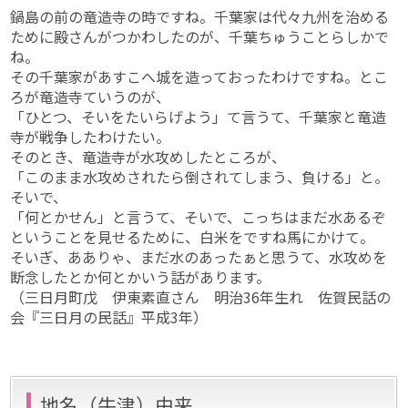
鍋島の前の竜造寺の時ですね。千葉家は代々九州を治める
ために殿さんがつかわしたのが、千葉ちゅうことらしかで
ね。
その千葉家があすこへ城を造っておったわけですね。とこ
ろが竜造寺ていうのが、
「ひとつ、そいをたいらげよう」て言うて、千葉家と竜造
寺が戦争したわけたい。
そのとき、竜造寺が水攻めしたところが、
「このまま水攻めされたら倒されてしまう、負ける」と。
そいで、
「何とかせん」と言うて、そいで、こっちはまだ水あるぞ
ということを見せるために、白米をですね馬にかけて。
そいぎ、あありゃ、まだ水のあったぁと思うて、水攻めを
断念したとか何とかいう話があります。
（三日月町戊 伊東素直さん 明治36年生れ 佐賀民話の
会『三日月の民話』平成3年）
地名（牛津）由来