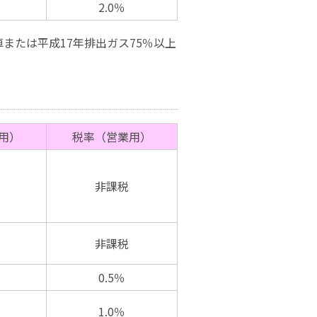
2.0％
または平成17年排出ガス75％以上
用）
税率（営業用）
非課税
非課税
0.5％
1.0％