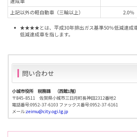
達成車
上記以外の軽自動車（三輪以上）
2.0％
★★★★とは、平成30年排出ガス基準50％低減達成車
低減達成車を指します。
問い合わせ
小城市役所 税務課 （西館1階）
〒845-8511 佐賀県小城市三日月町長神田2312番地2
電話番号:
0952-37-6103
ファックス番号:
0952-37-6161
メール:
zeimu@city.ogi.lg.jp