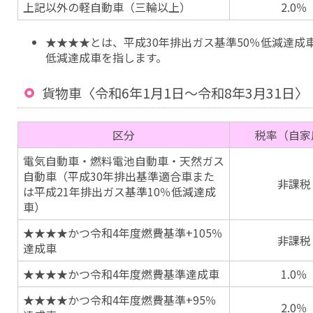
上記以外の軽自動車（三輪以上）
2.0％
★★★★とは、平成30年排出ガス基準50％低減達成車
低減達成車を指します。
貨物車〈令和6年1月1日〜令和8年3月31日〉
区分
税率（自家
電気自動車・燃料電池自動車・天然ガス
自動車（平成30年排出基準適合車また
非課税
は平成21年排出ガス基準10％低減達成
車）
★★★★かつ令和4年度燃費基準+105％
非課税
達成車
★★★★かつ令和4年度燃費基準達成車
1.0％
★★★★かつ令和4年度燃費基準+95％
2.0％