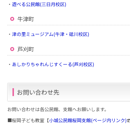
・
遊べる公民館(三日月校区)
牛津町
・
津の里ミュージアム(牛津・砥川校区)
芦刈町
・
あしかりちゃれんじすくーる(芦刈校区)
お問い合わせ先
お問い合わせは各公民館、支館へお願いします。
■桜岡子ども教室【
小城公民館桜岡支館(ページ内リンク)
☎