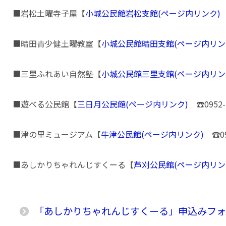
■岩松土曜寺子屋【
小城公民館岩松支館
(ページ内リンク)
☎
■晴田青少健土曜教室【
小城公民館晴田支館
(ページ内リン
■三里ふれあい自然塾【
小城公民館三里支館(ページ内リ
■遊べる公民館【
三日月公民館
(ページ内リンク)
☎0952-7
■津の里ミュージアム【
牛津公民館
(ページ内リンク)
☎095
■あしかりちゃれんじすくーる【
芦刈公民館
(ページ内リン
「あしかりちゃれんじすくーる」申込みフォ