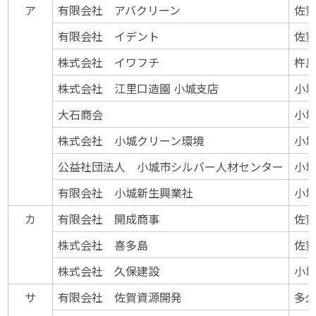
ア
有限会社 アバクリーン
佐賀
有限会社 イデント
佐賀
株式会社 イワフチ
杵島
株式会社 江里口造園 小城支店
小城
大石商会
小城
株式会社 小城クリーン環境
小城
公益社団法人 小城市シルバー人材センター
小城
有限会社 小城新生興業社
小城
カ
有限会社 開成商事
佐賀
株式会社 喜多島
佐賀
株式会社 久保建設
小城
サ
有限会社 佐賀資源開発
多久