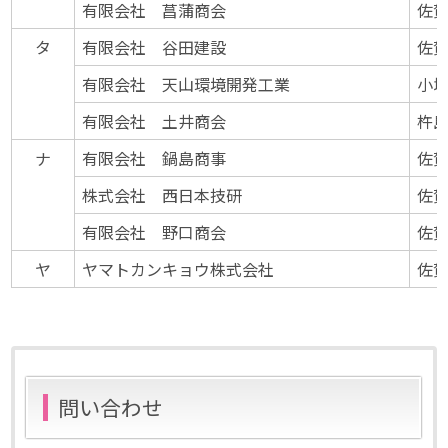
有限会社 菖蒲商会
佐賀
タ
有限会社 谷田建設
佐賀
有限会社 天山環境開発工業
小城
有限会社 土井商会
杵島
ナ
有限会社 鍋島商事
佐賀
株式会社 西日本技研
佐賀
有限会社 野口商会
佐賀
ヤ
ヤマトカンキョウ株式会社
佐賀
問い合わせ