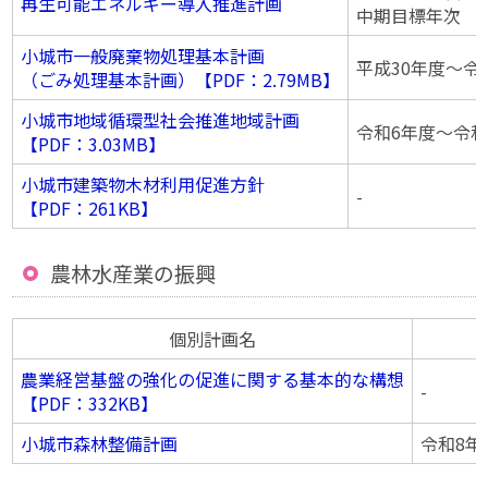
再生可能エネルギー導入推進計画
中期目標年次 令
小城市一般廃棄物処理基本計画
平成30年度〜令
（ごみ処理基本計画）【PDF：2.79MB】
小城市地域循環型社会推進地域計画
令和6年度〜令和
【PDF：3.03MB】
小城市建築物木材利用促進方針
-
【PDF：261KB】
農林水産業の振興
個別計画名
農業経営基盤の強化の促進に関する基本的な構想
-
【PDF：332KB】
小城市森林整備計画
令和8年