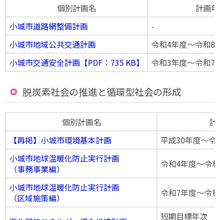
個別計画名
計画年
小城市道路網整備計画
-
小城市地域公共交通計画
令和4年度〜令和8
小城市交通安全計画【PDF：735 KB】
令和3年度〜令和7
脱炭素社会の推進と循環型社会の形成
個別計画名
計
【再掲】小城市環境基本計画
平成30年度〜令
小城市地球温暖化防止実行計画
令和4年度〜令和
（事務事業編）
小城市地球温暖化防止実行計画
令和7年度〜令和
（区域施策編）
短期目標年次 令