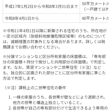
50平方メートル
平成17年1月2日から令和8年3月31日まで
（一戸建て以外
令和8年4月1日から
40平方メートル
※令和11年4月1日以降に新築される住宅のうち、所在地が
一定の区域内（急傾斜地崩壊危険区域等）のものについて
は、減額措置の対象外となる場合があります。詳しくは税
務課までお問い合わせください。
※分譲マンションなど区分所有家屋の床面積は、「専有部
分の床面積＋持分で按分した共用部分の床面積」で判定し
ます。なお、賃貸マンションや二世帯住宅（※注）など
も、独立的に区画された部分ごとに区分所有家屋に準じた
方法で判定します。
（※注）課税上の二世帯住宅の要件
一棟の家屋のうち、各世帯が壁などにより遮断され、
他方の世帯と構造上独立していること。
各世帯が自己の専有部分だけで生活できるよう専用の