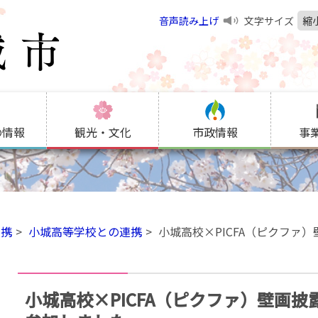
音声読み上げ
文字サイズ
縮
の情報
観光・文化
市政情報
事
連携
小城高等学校との連携
小城高校×PICFA（ピクファ
小城高校×PICFA（ピクファ）壁画