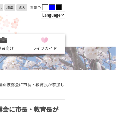
小
標準
拡大
背景色
業者向け
ライフガイド
）壁画披露会に市長・教育長が参加し
披露会に市長・教育長が