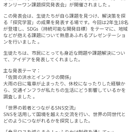
オンリーワン課題探究発表会」が開催されました 。
この発表会は、生徒たちが自ら課題を見つけ、解決策を探
る「探究学習」の成果を発表する場です。今回は2年生18名
が登壇し、SDGs（持続可能な開発目標）をテーマに、地域
などが抱える課題について熱意あふれるプレゼンテーショ
ンを行いました 。
生徒たちは、市民にとっても身近な問題や課題解決につい
て、アイデアを発表してくれました。
主な発表テーマ：
「佐賀の洪水とインフラの関係」
大雨の日に電車が止まったり、休校になったりした経験か
ら、交通インフラが私たちの生活にどう影響しているかを
調査しました 。
「世界の若者とつながるSNS交流」
SNSを活用して国境を越えた交流を行い、世界の同世代と
どのようにつながれるかを探究しました。
「食品ロスを減らそう！～ふりかけ制作を通して～」