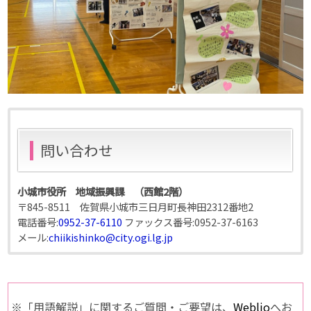
問い合わせ
小城市役所 地域振興課 （西館2階）
〒845-8511 佐賀県小城市三日月町長神田2312番地2
電話番号:
0952-37-6110
ファックス番号:
0952-37-6163
メール:
chiikishinko@city.ogi.lg.jp
※「用語解説」に関するご質問・ご要望は、
Weblio
へお