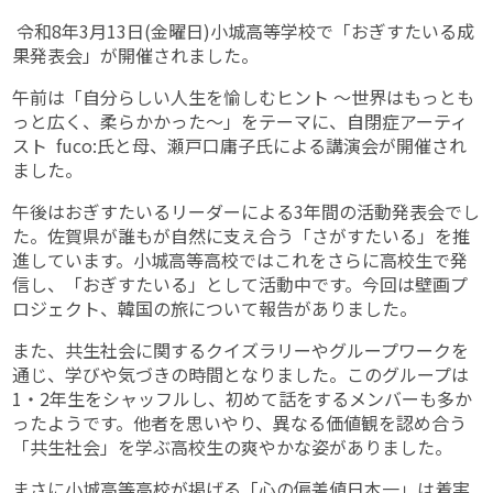
令和8年3月13日(金曜日)小城高等学校で「おぎすたいる成
果発表会」が開催されました。
午前は「自分らしい人生を愉しむヒント 〜世界はもっとも
っと広く、柔らかかった〜」をテーマに、自閉症アーティ
スト fuco:氏と母、瀬戸口庸子氏による講演会が開催され
ました。
午後はおぎすたいるリーダーによる3年間の活動発表会でし
た。佐賀県が誰もが自然に支え合う「さがすたいる」を推
進しています。小城高等高校ではこれをさらに高校生で発
信し、「おぎすたいる」として活動中です。今回は壁画プ
ロジェクト、韓国の旅について報告がありました。
また、共生社会に関するクイズラリーやグループワークを
通じ、学びや気づきの時間となりました。このグループは
1・2年生をシャッフルし、初めて話をするメンバーも多か
ったようです。他者を思いやり、異なる価値観を認め合う
「共生社会」を学ぶ高校生の爽やかな姿がありました。
まさに小城高等高校が掲げる「心の偏差値日本一」は着実