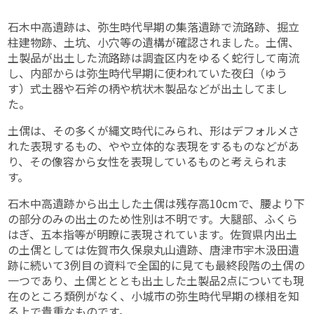
石木中高遺跡は、弥生時代早期の集落遺跡で流路跡、掘立
柱建物跡、土坑、小穴等の遺構が確認されました。土偶、
土製品が出土した流路跡は調査区内をゆるく蛇行して南流
し、内部からは弥生時代早期に使われていた夜臼（ゆう
す）式土器や石斧の柄や杭状木製品などが出土してまし
た。
土偶は、その多くが縄文時代にみられ、形はデフォルメさ
れた表現するもの、やや立体的な表現をするものなどがあ
り、その像容から女性を表現しているものと考えられま
す。
石木中高遺跡から出土した土偶は残存高10cmで、腰より下
の部分のみの出土のため性別は不明です。大腿部、ふくら
はぎ、五本指等が明瞭に表現されています。佐賀県内出土
の土偶としては佐賀市久保泉丸山遺跡、唐津市宇木汲田遺
跡に続いて3例目の資料で全国的に見ても最終段階の土偶の
一つであり、土偶とととも出土した土製品2点についても現
在のところ類例がなく、小城市の弥生時代早期の様相を知
る上で貴重なものです。