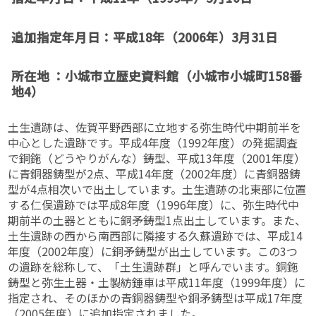
追加指定年月日：
平成18年（2006年）3月31日
所在地 ：小城市立歴史資料館（小城市小城町158番
地4）
土生遺跡は、佐賀平野西部に立地する弥生時代中期前半を
中心とした遺跡です。平成4年度（1992年度）の発掘調査
で銅鉇（どうやりがんな）鋳型、平成13年度（2001年度）
に青銅器鋳型が2点、平成14年度（2002年度）に青銅器鋳
型が4点相次いで出土しています。土生遺跡の北東部に位置
する仁俣遺跡では平成8年度（1996年度）に、弥生時代中
期前半の土器とともに銅矛鋳型1点出土しています。また、
土生遺跡の西から南西部に隣接する久蘇遺跡では、平成14
年度（2002年度）に銅矛鋳型が出土しています。この3つ
の遺跡を総称して、「土生遺跡群」と呼んでいます。銅鉇
鋳型と弥生土器・土製紡錘車は平成11年度（1999年度）に
指定され、そのほかの青銅器鋳型や銅矛鋳型は平成17年度
（2005年度）に追加指定されました。