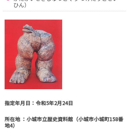
ひん）
指定
年月日：令和5年2月24日
所在地 ：小城市立歴史資料館（小城市小城町158番
地4）