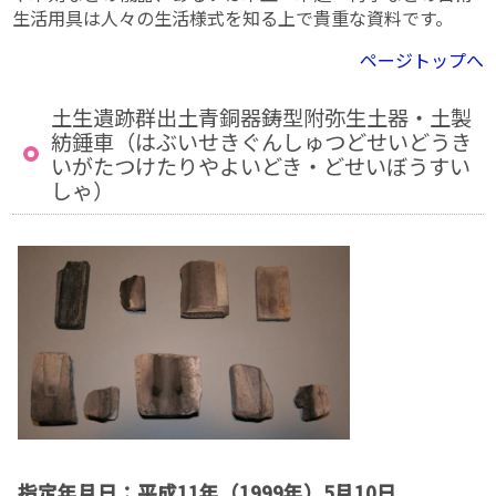
生活用具は人々の生活様式を知る上で貴重な資料です。
ページトップへ
土生遺跡群出土青銅器鋳型附弥生土器・土製
紡錘車（はぶいせきぐんしゅつどせいどうき
いがたつけたりやよいどき・どせいぼうすい
しゃ）
指定年月日：平成11年（1999年）5月10日