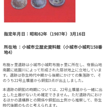
指定年月日：
昭和62年（1987年）3月16日
所在地 ：小城市立歴史資料館（小城市小城町158番
地4）
布施ヶ里遺跡は小城市小城町布施ヶ里に所在し、脊振山地
南麓に祇園川によって形成された扇状地上に立地していま
す。遺跡は弥生時代中期から後期にかけての集落跡で、そ
のうち22号土壙墓から銅釦3点が出土しました。
本遺跡の銅釦の時期については、22号土壙墓から一緒に出
土した土器がないため確定できません。ただ遺跡内におけ
るほかの遺構群との関係や銅釦出土例から推察して、弥生
時代後期のものと考えられます。