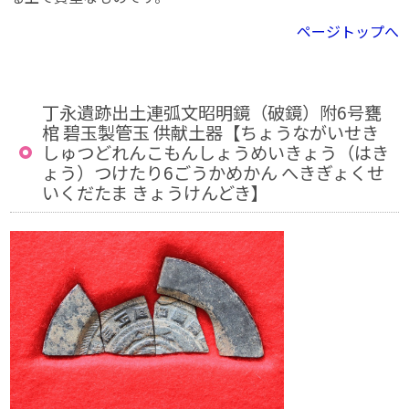
ページトップへ
丁永遺跡出土連弧文昭明鏡（破鏡）附6号甕
棺 碧玉製管玉 供献土器【ちょうながいせき
しゅつどれんこもんしょうめいきょう（はき
ょう）つけたり6ごうかめかん へきぎょくせ
いくだたま きょうけんどき】