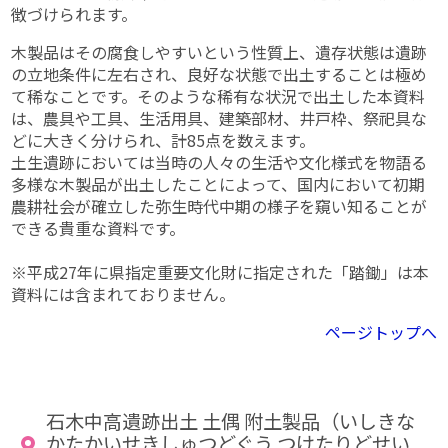
徴づけられます。
木製品はその腐食しやすいという性質上、遺存状態は遺跡
の立地条件に左右され、良好な状態で出土することは極め
て稀なことです。そのような稀有な状況で出土した本資料
は、農具や工具、生活用具、建築部材、井戸枠、祭祀具な
どに大きく分けられ、計85点を数えます。
土生遺跡においては当時の人々の生活や文化様式を物語る
多様な木製品が出土したことによって、国内において初期
農耕社会が確立した弥生時代中期の様子を窺い知ることが
できる貴重な資料です。
※平成27年に県指定重要文化財に指定された「踏鋤」は本
資料には含まれておりません。
ページトップへ
石木中高遺跡出土 土偶 附土製品（いしきな
かたかいせきしゅつどぐう つけたりどせい