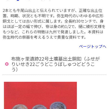
2本とも牛尾山出土と伝えられていますが、正確な出土位
置、時期、状況とも不明です。弥生時代のいわゆる中広形
銅戈としては古い形式に属します。全長約30センチで、身
はほぼ一定の幅で伸び、脊は身の約1/2で、樋に綾杉文様を
もつなど、これらの特徴は九州で発達しました。本資料は
弥生時代の祭器を考えるうえで貴重な資料です。
ページトップへ
布施ヶ里遺跡22号土壙墓出土銅釦（ふせが
りいせき22ごうどこうぼしゅつどどうこ
う）