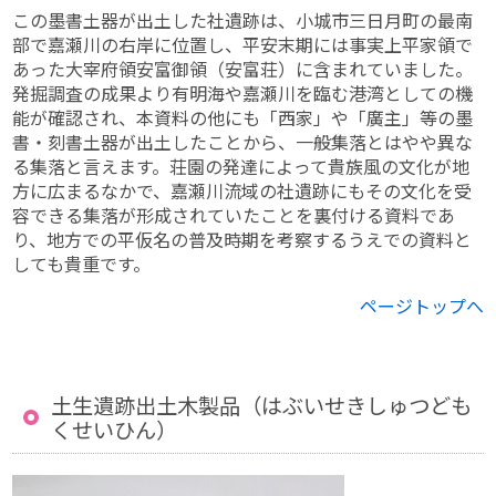
この墨書土器が出土した社遺跡は、小城市三日月町の最南
部で嘉瀬川の右岸に位置し、平安末期には事実上平家領で
あった大宰府領安富御領（安富荘）に含まれていました。
発掘調査の成果より有明海や嘉瀬川を臨む港湾としての機
能が確認され、本資料の他にも「西家」や「廣主」等の墨
書・刻書土器が出土したことから、一般集落とはやや異な
る集落と言えます。荘園の発達によって貴族風の文化が地
方に広まるなかで、嘉瀬川流域の社遺跡にもその文化を受
容できる集落が形成されていたことを裏付ける資料であ
り、地方での平仮名の普及時期を考察するうえでの資料と
しても貴重です。
ページトップへ
土生遺跡出土木製品（はぶいせきしゅつども
くせいひん）