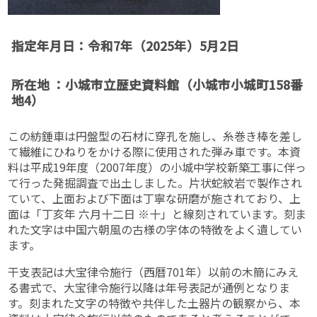
指定年月日：令和7年（2025年）5月2日
所在地 ：小城市立歴史資料館（小城市小城町158番
地4）
この紡錘車は円盤型の石材に穿孔を施し、糸巻き棒を差し
て繊維にひねりをかける際に使用された弾み車です。本資
料は平成19年度（2007年度）の小城中学校新築工事に伴っ
て行った発掘調査で出土しました。片状蛇紋岩で製作され
ていて、上面および下面は丁寧な研磨が施されており、上
面は「丁亥年 六月十二日 ※十」と線刻されています。刻ま
れた文字は中国六朝風の古様の字体の特徴をよく遺してい
ます。
干支表記は大宝律令施行（西暦701年）以前の木簡にみえ
る書式で、大宝律令施行以降は年号表記が通例となりま
す。刻まれた文字の特徴や共伴した土器片の観察から、本