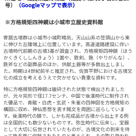
号）
（Googleマップで表示）
※方格規矩四神鏡は小城市立歴史資料館
寄居古墳群は小城市小城町晴気、天山山系の笠頭山から東
に伸びた丘陵端上に位置しています。高速道路建設に伴い
古墳時代前期の古墳3基が調査され、方格規矩四神鏡（ほう
かくきくししんきょう）1面や、鉄剣、鉇（やりがんな）、
鉄斧などの副葬品のほか、供献土器等が多数出土しまし
た。時期は4世紀前半と推定され、佐賀平野における古墳文
化の成立を考えるうえで欠かせない貴重な資料です。
特に方格規矩四神鏡は破砕された状態で検出されました
が、元々完形で径17.7センチ、中国で後漢時代に制作され
た優品で、青龍・白虎・玄武・朱雀の四神図を方格規矩の
構図に収め、神仙思想を表す銘文を周囲に巡らしていま
す。後漢時代の鏡で、しかも完成品が古墳から出土する例
は全国的にも数少ないものです。弥生時代に伝来し、宝器
として大切に伝世されていたものが、古墳文化の到来を待
って族長墓に供献されたものと考えられ、その取り扱われ