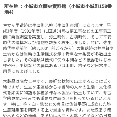
所在地 ：小城市立歴史資料館（小城市小城町158番
地4）
生立ヶ里遺跡は牛津町乙柳（牛津町東部）にあります。平
成3年度（1991年度）に国道34号拡幅工事などの工事着工
前に発掘調査を実施し、弥生時代、古墳時代、そして平安
時代の遺構および遺物を数多く検出しました。特に、弥生
時代中期前半（約2,100年前ごろから）の集落跡の井戸跡や
土坑からは当時の生活様式を示す貴重な木製品が多数出土
しました。その種類は儀式に使う木剣などの儀器をはじめ
杵や臼、平鍬などの農具あるいは木皿、杓子など日常生活
用具におよびました。
木製品は腐食しやすく、良好な状態で出土することはごく
稀ですが、生立ヶ里遺跡からは当時の人々の生活・文化様
式を如実に物語る多種多様な木製品が出土していて、考古
学的見地からみても重要な位置づけを担っているといえま
す。特に、杵・臼・鍬などの農具は佐賀平野に成立した弥
生農耕集落を研究する上で貴重な資料です。また漆塗り槽
や木剣などの儀器、あるいは木皿・木匙・杓子などの日常