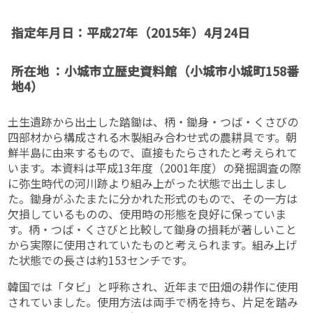
指定年月日：平成27年（2015年）4月24日
所在地 ：小城市立歴史資料館（小城市小城町158番
地4）
土生遺跡から出土した踏鋤は、柄・鋤身・つば・くさびの
四部材から構成される木製組み合わせ式の農耕具です。朝
鮮半島に由来するもので、直接もたらされたと考えられて
います。本資料は平成13年度（2001年度）の発掘調査の際
に弥生時代の河川跡より組み上がった状態で出土しまし
た。鋤身がふたまたに分かれた形式のもので、その一方は
欠損しているものの、使用時の形態を良好に保っていま
す。柄・つば・くさびと比較して鋤身の損耗が著しいこと
から実際に使用されていたものと考えられます。組み上げ
た状態での長さは約153センチです。
韓国では「タビ」と呼称され、近年まで田畑の耕作に使用
されていました。使用方法は両手で柄を持ち、片足を踏み