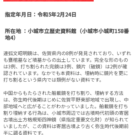
指定年月日：令和5年2月24日
所在地 ：小城市立歴史資料館（小城市小城町158番
地4）
連弧文昭明鏡は、佐賀県内の8例が発見されており、いずれ
も甕棺墓など墳墓からの出土しています。完全な形のもの
は3例、打ち割られた完鏡は3例、鏡片（破鏡）は2例が確
認されています。なかでも本資料は、埋納時に鏡片を更に
打ち割るという県内では類例がない資料です。
中国からもたらされた舶載鏡を打ち割り、埋納する方法
は、弥生時代後期はじめに佐賀平野東部地域で出現し、中
部地域へと広がることがわかっていました。舶載鏡を打ち
割り埋納する行為は、小城市周辺では古墳時代初頭の寄居
古墳出土方格規矩四神鏡（県指定重要文化財）が知られて
いましたが、この資料は寄居古墳より古く弥生時代後期前
半に遡る資料です。