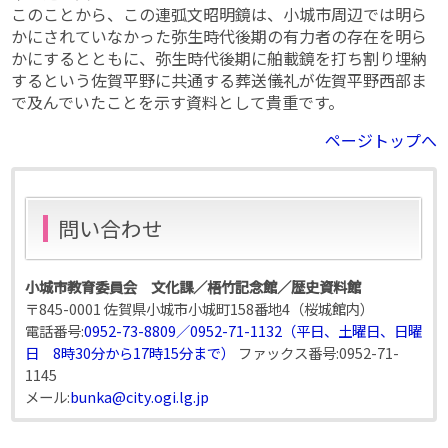
このことから、この連弧文昭明鏡は、小城市周辺では明ら
かにされていなかった弥生時代後期の有力者の存在を明ら
かにするとともに、弥生時代後期に舶載鏡を打ち割り埋納
するという佐賀平野に共通する葬送儀礼が佐賀平野西部ま
で及んでいたことを示す資料として貴重です。
ページトップへ
問い合わせ
小城市教育委員会 文化課／梧竹記念館／歴史資料館
〒845-0001 佐賀県小城市小城町158番地4（桜城館内）
電話番号:
0952-73-8809／0952-71-1132（平日、土曜日、日曜
日 8時30分から17時15分まで）
ファックス番号:
0952-71-
1145
メール:
bunka@city.ogi.lg.jp