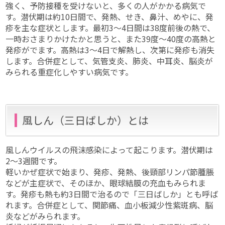
強く、予防接種を受けないと、多くの人がかかる病気で
す。潜伏期は約10日間で、発熱、せき、鼻汁、めやに、発
疹を主な症状とします。最初3〜4日間は38度前後の熱で、
一時おさまりかけたかと思うと、また39度〜40度の高熱と
発疹がでます。高熱は3〜4日で解熱し、次第に発疹も消失
します。合併症として、気管支炎、肺炎、中耳炎、脳炎が
みられる重症化しやすい病気です。
風しん（三日ばしか）とは
風しんウイルスの飛沫感染によって起こります。潜伏期は
2〜3週間です。
軽いかぜ症状で始まり、発疹、発熱、後頸部リンパ節腫脹
などが主症状で、そのほか、眼球結膜の充血もみられま
す。発疹も熱も約3日間で治るので「三日ばしか」とも呼ば
れます。合併症として、関節痛、血小板減少性紫斑病、脳
炎などがみられます。