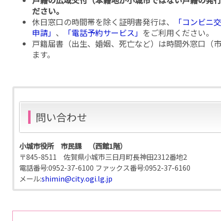
戸籍の広域交付（本籍地が小城市ではない戸籍の発
ださい。
休日窓口の時間帯を除く証明書発行は、
「コンビニ
申請」
、
「電話予約サービス」
をご利用ください。
戸籍届書（出生、婚姻、死亡など）は時間外窓口（市
ます。
問い合わせ
小城市役所 市民課 （西館1階）
〒845-8511 佐賀県小城市三日月町長神田2312番地2
電話番号:
0952-37-6100
ファックス番号:
0952-37-6160
メール:
shimin@city.ogi.lg.jp