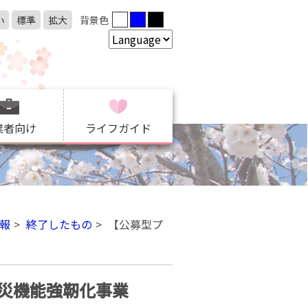
小
標準
拡大
背景色
業者向け
ライフガイド
報
終了したもの
【公募型プ
災機能強靭化事業