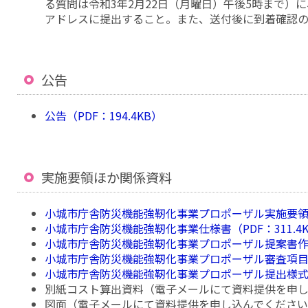
る質問は令和3年2月22日（月曜日）午後5時まで）
アドレスに提出すること。また、送付後に到着確認
公告
公告（PDF：194.4KB）
実施要領ほか関係資料
小城市庁舎防災機能強靭化事業プロポーザル実施要領（PD
小城市庁舎防災機能強靭化事業仕様書（PDF：311.4
小城市庁舎防災機能強靭化事業プロポーザル提案書作成要
小城市庁舎防災機能強靭化事業プロポーザル審査項目（PD
小城市庁舎防災機能強靭化事業プロポーザル提出様式集（W
別紙コスト算出資料（電子メールにて資料提供を申
図面（電子メールにて資料提供を申し込んでくださ