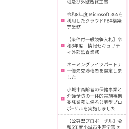
根及び外壁改修工事
令和8年度 Microsoft 365を
利用したクラウドPBX構築
等業務
【条件付一般競争入札】令
和8年度 情報セキュリテ
ィ外部監査業務
ネーミングライツパートナ
ー優先交渉権者を選定しま
した
小城市高齢者の保健事業と
介護予防の一体的実施事業
委託業務に係る公募型プロ
ポ−ザルを実施しました
【公募型プロポーザル】令
和5年度小城市生涯学習セ