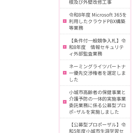
根及び外壁改修工事
令和8年度 Microsoft 365を
利用したクラウドPBX構築
等業務
【条件付一般競争入札】令
和8年度 情報セキュリテ
ィ外部監査業務
ネーミングライツパートナ
ー優先交渉権者を選定しま
した
小城市高齢者の保健事業と
介護予防の一体的実施事業
委託業務に係る公募型プロ
ポ−ザルを実施しました
【公募型プロポーザル】令
和5年度小城市生涯学習セ