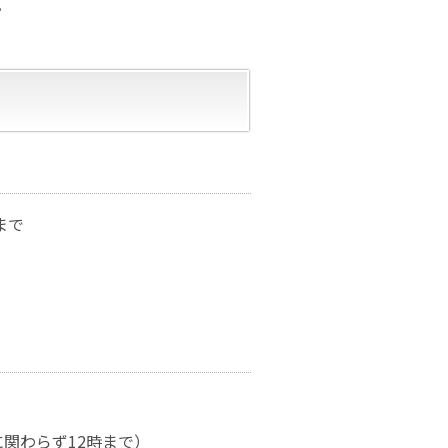
。
まで
関わらず12時まで）