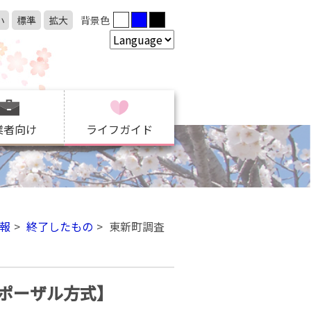
小
標準
拡大
背景色
業者向け
ライフガイド
報
終了したもの
東新町調査
ポーザル方式】