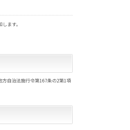
知します。
。
方自治法施行令第167条の2第1項