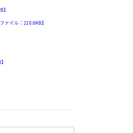
KB】
イル：210.6KB】
B】