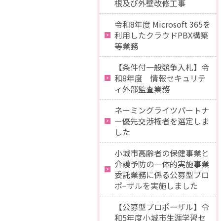
根及び外壁改修工事
令和8年度 Microsoft 365を
利用したクラウドPBX構築
等業務
【条件付一般競争入札】令
和8年度 情報セキュリテ
ィ外部監査業務
ネーミングライツパートナ
ー優先交渉権者を選定しま
した
小城市高齢者の保健事業と
介護予防の一体的実施事業
委託業務に係る公募型プロ
ポ−ザルを実施しました
【公募型プロポーザル】令
和5年度小城市生涯学習セ