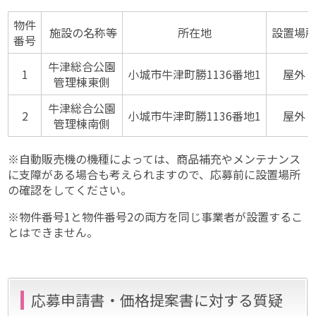
物件
施設の名称等
所在地
設置場
番号
牛津総合公園
1
小城市牛津町勝1136番地1
屋外
管理棟東側
牛津総合公園
2
小城市牛津町勝1136番地1
屋外
管理棟南側
※自動販売機の機種によっては、商品補充やメンテナンス
に支障がある場合も考えられますので、応募前に設置場所
の確認をしてください。
※物件番号1と物件番号2の両方を同じ事業者が設置するこ
とはできません。
応募申請書・価格提案書に対する質疑