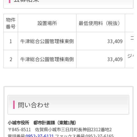
物件
設置場所
最低使用料（税抜）
番号
コ
1
牛津総合公園管理棟東側
33,409
ジ
2
牛津総合公園管理棟南側
33,409
問い合わせ
小城市役所 都市計画課（東館1階）
〒845-8511 佐賀県小城市三日月町長神田2312番地2
電話番号:
0952-37-6121
ファックス番号:
0952-37-6165