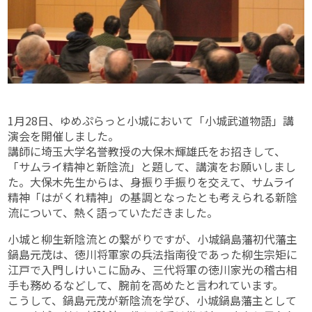
1月28日、ゆめぷらっと小城において「小城武道物語」講
演会を開催しました。
講師に埼玉大学名誉教授の大保木輝雄氏をお招きして、
「サムライ精神と新陰流」と題して、講演をお願いしまし
た。大保木先生からは、身振り手振りを交えて、サムライ
精神「はがくれ精神」の基調となったとも考えられる新陰
流について、熱く語っていただきました。
小城と柳生新陰流との繋がりですが、小城鍋島藩初代藩主
鍋島元茂は、徳川将軍家の兵法指南役であった柳生宗矩に
江戸で入門しけいこに励み、三代将軍の徳川家光の稽古相
手も務めるなどして、腕前を高めたと言われています。
こうして、鍋島元茂が新陰流を学び、小城鍋島藩主として