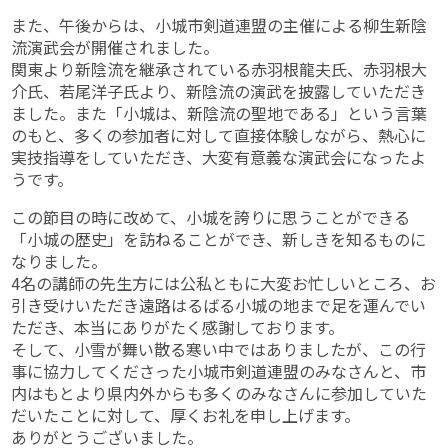
また、午後からは、小城市剣道連盟の主催による柳生新陰
流演武会が開催されました。
関東より新陰流を継承されている赤羽根龍夫氏、赤羽根大
介氏、若尾洋子氏より、新陰流の演武を披露していただき
ました。また「小城は、新陰流の聖地である」という言葉
のもと、多くの参加者に対して直接体験しながら、熱心に
実技指導をしていただき、大変有意義な演武会になったよ
うです。
この節目の時に改めて、小城を誇りに思うことができる
「小城の歴史」を訪ねることができ、新しきを知るものに
なりました。
4名の講師の先生方には公私ともに大変お忙しいところ、お
引き受けいただき遠路はるばる小城の地まで足を運んでい
ただき、本当にありがたく感謝しております。
そして、小雪が舞い散る寒い中ではありましたが、この行
事に協力してくださった小城市剣道連盟のみなさんと、市
内はもとより県内外からも多くのみなさんに参加していた
だいたことに対して、厚くお礼を申し上げます。
ありがとうございました。