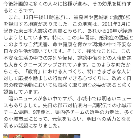
今後計画的に多くの人々に接種が進み、その効果を期待す
るところです。
また、13日午後11時過ぎに、福島県や宮城県で震度6強
を観測する地震がありました。この地震は、2011年3月に
起きた東日本大震災の余震とみられ、あれから10年が経過
しようとしています。特に、この1年間は、感染症の猛威と
このような自然災害、命や健康を脅かす環境の中で不安な
日々の生活が続いています。そして、残念なことに、この
不安な生活の中での差別や偏見、誹謗中傷などの人権問題
も大きくクローズアップされています。このような時だか
らこそ、「教育」における人づくり、特にさまざまな人に
対して応援や励ましの行動ができる心づくりに、改めて日
常の教育活動において根気強く取り組む必要があると強く
認識しています。
暗いニュースが多い中ですが、小城市では明るいニュー
スもありました。先日の郡市対抗県内一周駅伝での小城市
チーム優勝、9連覇と、県内各チームの選手の力走は、多く
の小城市民にとって、元気をもらい、明日への活力となる
明るい話題になりました。