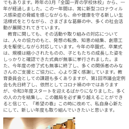
でもあります。昨年の3月「全国一斉の学校休校」から、一
年が経過しました。この一年間は、常に新型コロナウィル
ス感染症の脅威を感じながらも、命や健康を守る新しい生
活様式をとりながら、さまざまな葛藤の中、多くの社会活
動が展開されてきています。
教育に関しても、その活動や取り組みの対応について
は、人々の協力のもと、発想の転換、知恵の結集、創意工
夫を駆使しながら対応しています。今年の卒園式、卒業式
は、規模は縮小されたものの、子ともたちの成長した姿を
しっかりと確認できた式典が無事に挙行されました。ま
た、今年度の修了式も無事に終了し、多くの関係者のみな
さんのご支援とご協力に、心より深く感謝しています。教
育委員会としての課題も多くありますが、第1回市議会定例
会も先日終了し、依然としてコロナ禍の中ではあります
が、令和3年度スタートを迎えるばかりになりました。多く
の人の力を結集し、この難局を必ず乗り越えることができ
ると信じて、『希望の春』この時に改めて、私自身心新た
にして、新しい年度も取り組んでいきたいと思います。