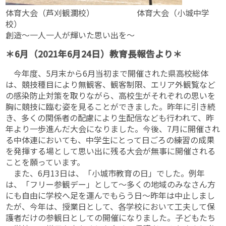
体育大会（芦刈観瀾校） 体育大会（小城中学
校）
創造～一人一人が輝いた思い出を～
＊6月（2021年6月24日）教育長報告より＊
今年度、5月末から6月当初まで開催された県高校総体
は、競技種目により無観客、観客制限、エリア外観覧など
の感染防止対策を取りながら、高校生がそれぞれの思いを
胸に競技に臨む姿を見ることができました。昨年に引き続
き、多くの関係者の配慮により生配信なども行われて、昨
年より一歩進んだ大会になりました。今後、7月に開催され
る中体連においても、中学生にとって日ごろの練習の成果
を発揮する場として思い出に残る大会が無事に開催される
ことを願っています。
また、6月13日は、「小城市教育の日」でした。例年
は、「フリー参観デー」として～多くの地域のみなさん方
にも自由に学校へ足を運んでもらう日～昨年は中止しまし
たが、今年は、授業日として、各学校において工夫して保
護者だけの参観日としての開催になりました。子どもたち