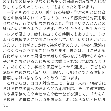
の学校での様子を少なくとも多くの保護者のみなさんに参
観してもらえたことは、とてもよかったと思います。
一学期も後半に入り、昨年度の経験・学習のもとに教育
活動の展開はされているものの、やはり感染予防対策を取
りながら、行動が制限されること、学び合いや人と人との
触れ合いが思うようにできず、子どもたちも、先生方もス
トレスが溜まり、疲れも出てくる時期でもあります。その
ような環境で人間関係にも変化して、いじめやけんかが起
きたり、それがきっかけで笑顔が消えたり、学校へ足が向
かなくなったりすることもあります。または、目に見える
変化がなくSOSの見極めが難しく悩みを打ち明けられない
子どもたちがいることも常に念頭に入れなければなりませ
ん。だからこそ、学校と家庭がしっかり連携し、子どもの
SOSを見逃さない気配り、目配り、心配りができる体制を
構築しなければならないと改めて思います。
これからは、コロナ対策の上に、台風・大雨・地震等に
おける自然災害への備えなどの危機対応、そして教育施設
内や通学路の安全点検や安全教育などを通して、「命を守
る教育」の推進にも力点を置かなければならないと思いま
す。