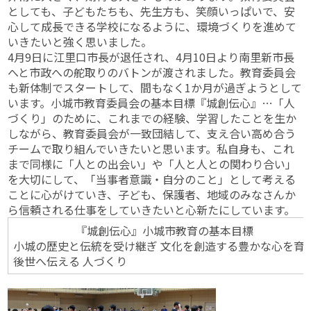
としても、子どもたちも、先生方も、笑顔いっぱいで、安
心して成長できる学校になるように、環境づくりを進めて
いきたいと強く思いました。
4月9日に江里口市長が退任され、4月10日より南里新市長
へと市政への舵取りのバトンが渡されました。教育委員会
も新体制でスタートして、間もなく1か月が過ぎようとして
います。小城市教育委員会の基本目標『城創伝心』…「人
づくり」のために、これまでの経験、学習したことを生か
しながら、教育委員会が一致団結して、支え合い高め合う
チームで取り組んでいきたいと思います。私自身も、これ
まで同様に「人との出会い」や「人と人との関わり合い」
を大切にして、「当事者意識・自分のこと」として考える
ことに心がけていき、子ども、保護者、地域のみなさんか
ら信頼される仕事をしていきたいと心新たにしています。
『城創伝心』小城市教育の基本目標
小城の歴史と伝統を受け継ぎ 文化を創造する豊かな心を育
後世へ伝える 人づくり