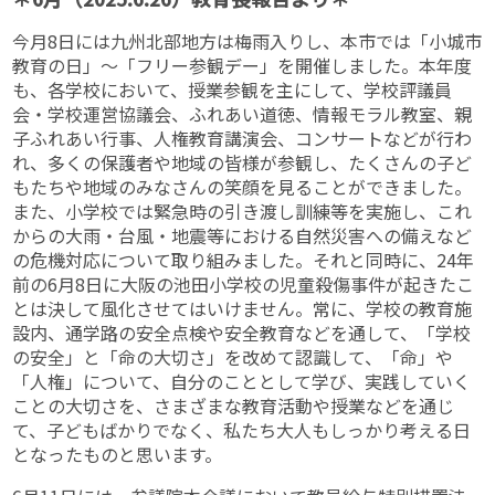
今月8日には九州北部地方は梅雨入りし、本市では「小城市
教育の日」～「フリー参観デー」を開催しました。本年度
も、各学校において、授業参観を主にして、学校評議員
会・学校運営協議会、ふれあい道徳、情報モラル教室、親
子ふれあい行事、人権教育講演会、コンサートなどが行わ
れ、多くの保護者や地域の皆様が参観し、たくさんの子ど
もたちや地域のみなさんの笑顔を見ることができました。
また、小学校では緊急時の引き渡し訓練等を実施し、これ
からの大雨・台風・地震等における自然災害への備えなど
の危機対応について取り組みました。それと同時に、24年
前の6月8日に大阪の池田小学校の児童殺傷事件が起きたこ
とは決して風化させてはいけません。常に、学校の教育施
設内、通学路の安全点検や安全教育などを通して、「学校
の安全」と「命の大切さ」を改めて認識して、「命」や
「人権」について、自分のこととして学び、実践していく
ことの大切さを、さまざまな教育活動や授業などを通じ
て、子どもばかりでなく、私たち大人もしっかり考える日
となったものと思います。