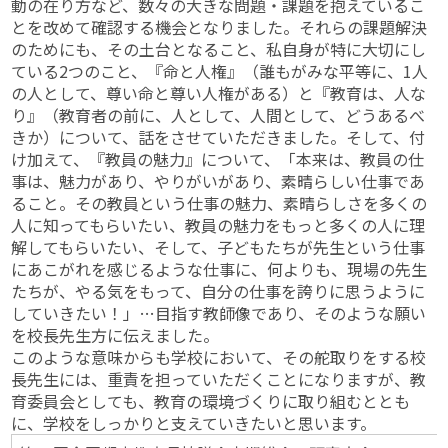
動の在り方など、数々の大きな問題・課題を抱えているこ
とを改めて確認する機会となりました。それらの課題解決
のためにも、その土台となること、私自身が特に大切にし
ている2つのこと、『命と人権』（誰もがみな平等に、1人
の人として、尊い命と尊い人権がある）と『教育は、人な
り』（教育者の前に、人として、人間として、どうあるべ
きか）について、話をさせていただきました。そして、付
け加えて、『教員の魅力』について、「本来は、教員の仕
事は、魅力があり、やりがいがあり、素晴らしい仕事であ
ること。その教員という仕事の魅力、素晴らしさを多くの
人に知ってもらいたい、教員の魅力をもっと多くの人に理
解してもらいたい、そして、子どもたちが先生という仕事
にあこがれを感じるような仕事に、何よりも、現場の先生
たちが、やる気をもって、自分の仕事を誇りに思うように
していきたい！」…目指す教師像であり、そのような願い
を校長先生方に伝えました。
このような意味からも学校において、その舵取りをする校
長先生には、重責を担っていただくことになりますが、教
育委員会としても、教育の環境づくりに取り組むととも
に、学校をしっかりと支えていきたいと思います。