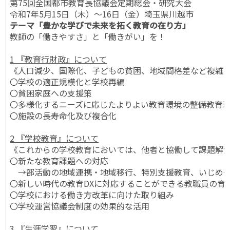
第75回全国都市教育長協議会定期総会・研究大会
令和7年5月15日（木）～16日（金）埼玉県川越市
テーマ「豊かな学びで未来を拓く教育の在り方」
教師の「働きやすさ」と「働きがい」を！
1 『教育行財政』について
《人口減少、国際化、子どもの貧困、地域間格差など複雑に
〇学校の適正規模化と学校再編
〇貧困家庭への支援策
〇多様化するニーズに応じたよりよい教育環境の整備教育
〇施設の長寿命化及び複合化
2 『学校教育』について
《これからの学校教育においては、他者と協働して課題解
〇新たな教育課題への対応
→部活動の地域連携・地域移行、特別支援教育、いじめや
〇新しい時代の教育DXに対応することができる教職員の育
〇学校における働き方改革に向けた取り組み
〇学校運営協議会制度の効果的な活用
3 『生涯学習』について