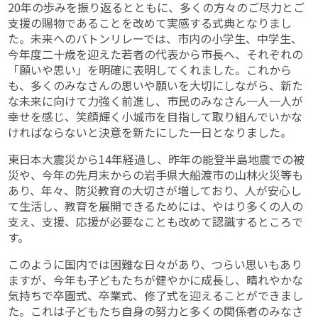
20年の歩みを振り返るとともに、多くの方々のご尽力とご
支援の賜物であることを改めて実感する式典となりまし
た。未来へのバトンリレーでは、市内の小学生、中学生、
今年度二十歳を迎えた若者の代表から市長へ、それぞれの
「願いや思い」を明確に表明してくれました。これから
も、多くのみなさんの思いや願いを大切にしながら、新た
な未来に向けて力強く前進し、市民のみなさん一人一人が
幸せを感じ、笑顔輝く小城市を目指して取り組んでいかな
ければならないと決意を新たにした一日となりました。
東日本大震災から14年経過し、昨年の能登半島地震での被
災や、今年の先月末からの岩手県大船渡市の山林火災等も
あり、年々、防災教育の大切さが増しており、人が安心し
て生活し、教育を展開できるためには、やはり多くの人の
支え、支援、応援が必要なことも改めて認識するところで
す。
このように国内では困難な日々があり、つらい思いもあり
ますが、今年も子どもたちが健やかに成長し、晴れやかな
気持ちで卒園式、卒業式、修了式を迎えることができまし
た。これは子どもたち自身の努力と多くの関係者のみなさ