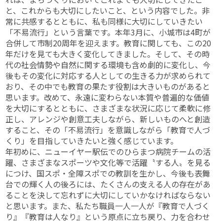
と、これからも大切にしたいこと、という内容でした。非
常に共感するとともに、私も同様に大切にしていきたい
「不易流行」という言葉です。本年3月に、小城市は4町が
合併して市制20周年を迎えます。教育に関しても、この20
年だけを見ても大きく変化してきました。そして、その時
代の社会情勢や自然に関する環境も含め劇的に変化し、今
後もその変化に対応する人としての生きる力が求められて
おり、その中でも教育の果たす役割は大きいものがあると
思います。改めて、永遠に変わらない本質や普遍的な価値
を大切にするとともに、さまざまな状況に応じて柔軟に修
正し、アレンジや創意工夫しながら、新しいものへと創造
すること、その「不易流行」を意識しながら「教育で人づ
くり」を目指していきたいと強く感じています。
年初めに、ニューイヤー駅伝でのひらまつ病院チームの活
躍、さまざまなスポーツや文化等で活躍〝する人〟を見る
につけ、国スポ・全障スポでの教訓を生かし、今後も表舞
台での輝く人の後ろには、たくさんの支える人の存在があ
ることを決して忘れずに大切にしていかなければならない
と思います。また、私たち職員一人一人が『教育で人づく
り』『教育は人なり』という原点に立ち戻り、力を合わせ