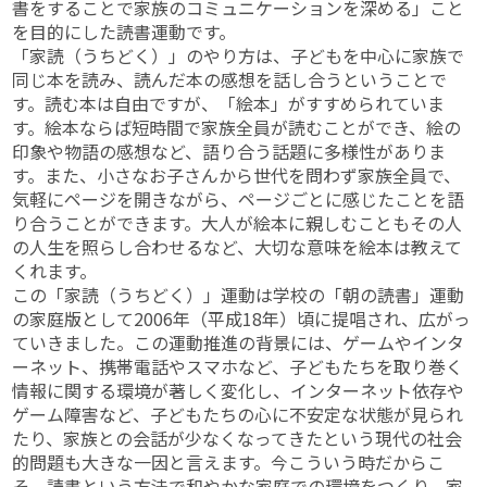
書をすることで家族のコミュニケーションを深める」こと
を目的にした読書運動です。
「家読（うちどく）」のやり方は、子どもを中心に家族で
同じ本を読み、読んだ本の感想を話し合うということで
す。読む本は自由ですが、「絵本」がすすめられていま
す。絵本ならば短時間で家族全員が読むことができ、絵の
印象や物語の感想など、語り合う話題に多様性がありま
す。また、小さなお子さんから世代を問わず家族全員で、
気軽にページを開きながら、ページごとに感じたことを語
り合うことができます。大人が絵本に親しむこともその人
の人生を照らし合わせるなど、大切な意味を絵本は教えて
くれます。
この「家読（うちどく）」運動は学校の「朝の読書」運動
の家庭版として2006年（平成18年）頃に提唱され、広がっ
ていきました。この運動推進の背景には、ゲームやインタ
ーネット、携帯電話やスマホなど、子どもたちを取り巻く
情報に関する環境が著しく変化し、インターネット依存や
ゲーム障害など、子どもたちの心に不安定な状態が見られ
たり、家族との会話が少なくなってきたという現代の社会
的問題も大きな一因と言えます。今こういう時だからこ
そ、読書という方法で和やかな家庭での環境をつくり、家