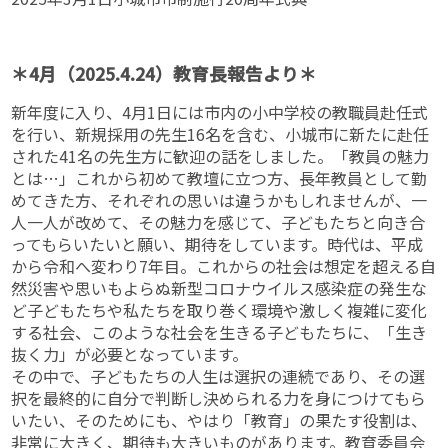
＊4月（2025.4.24）教育長報告より＊
新年度に入り、4月1日には市内の小中学校の教職員赴任式
を行い、新規採用の先生16名を含む、小城市に新たに赴任
された41名の先生方に歓迎の話をしました。「教員の魅力
とは…」これから初めて教壇に立つ方、長年教員として勤
めてきた方、それぞれの思いは違うかもしれませんが、一
人一人が改めて、その魅力を感じて、子どもたちと向き合
ってもらいたいと願い、期待をしています。時代は、平成
から令和へ変わり7年目。これからの社会は想定を超える自
然災害や思いもよらぬ新型コロナウイルス感染症の発生な
ど子どもたちや私たちを取り巻く環境や激しく複雑に変化
する社会、このような社会を生きる子どもたちに、「生き
抜く力」が必要となっています。
その中で、子どもたちの人生は選択の連続であり、その選
択を最終的に自分で判断し決められる力を身につけてもら
いたい、そのためにも、やはり「教育」の果たす役割は、
非常に大きく、期待も大きいものがあります。教育委員会