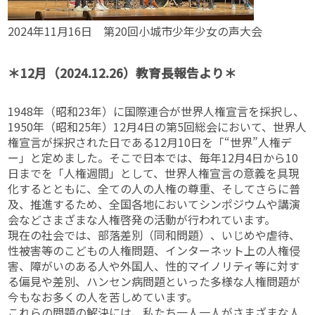
2024年11月16日 第20回小城市少年少女の声大会
＊12月（2024.12.26）教育長報告より＊
1948年（昭和23年）に国際連合が世界人権宣言を採択し、
1950年（昭和25年）12月4日の第5回総会において、世界人
権宣言が採択された日である12月10日を「“世界”人権デ
ー」と定めました。そこで日本では、毎年12月4日から10
日までを「人権週間」として、世界人権宣言の意義を具現
化するとともに、全ての人の人権の尊重、そしてさらに普
及、推進するため、全国各地においてシンポジウムや講演
会などさまざまな人権啓発の活動が行われています。
現在の社会では、部落差別（同和問題）、いじめや虐待、
性被害等のこどもの人権問題、インターネット上の人権侵
害、障がいのある人や外国人、性的マイノリティ等に対す
る偏見や差別、ハンセン病問題といった多様な人権問題が
今もなお多くの人を苦しめています。
これらの問題の解決には、私たち一人一人がさまざまな人