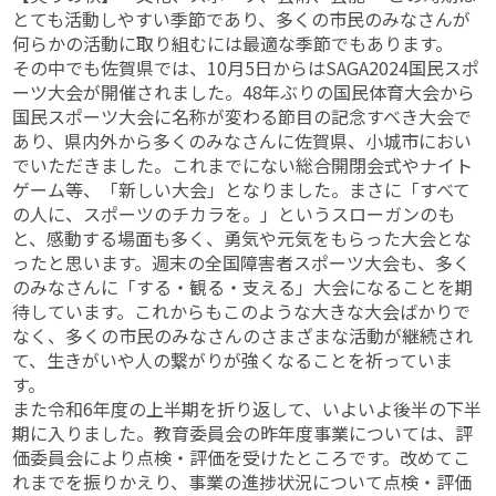
とても活動しやすい季節であり、多くの市民のみなさんが
何らかの活動に取り組むには最適な季節でもあります。
その中でも佐賀県では、10月5日からはSAGA2024国民スポ
ーツ大会が開催されました。48年ぶりの国民体育大会から
国民スポーツ大会に名称が変わる節目の記念すべき大会で
あり、県内外から多くのみなさんに佐賀県、小城市におい
でいただきました。これまでにない総合開閉会式やナイト
ゲーム等、「新しい大会」となりました。まさに「すべて
の人に、スポーツのチカラを。」というスローガンのも
と、感動する場面も多く、勇気や元気をもらった大会とな
ったと思います。週末の全国障害者スポーツ大会も、多く
のみなさんに「する・観る・支える」大会になることを期
待しています。これからもこのような大きな大会ばかりで
なく、多くの市民のみなさんのさまざまな活動が継続され
て、生きがいや人の繋がりが強くなることを祈っていま
す。
また令和6年度の上半期を折り返して、いよいよ後半の下半
期に入りました。教育委員会の昨年度事業については、評
価委員会により点検・評価を受けたところです。改めてこ
れまでを振りかえり、事業の進捗状況について点検・評価