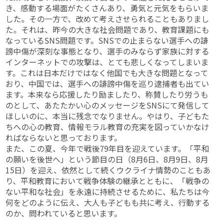
き、感動する場面がたくさんあり、勇気と元気をもらいま
した。その一方で、改めて考えさせられることもありまし
た。それは、昨今の大きな社会問題であり、教育課題にも
なっているSNS問題です。SNSでの止まらない選手への誹
謗中傷が深刻な事態となり、選手のみならず家族に対する
インターネットでの攻撃は、とても悲しくなってしまいま
す。これは日本だけではなく他国でも大きな問題となって
おり、中国では、選手への誹謗中傷を巡り逮捕者も出てい
ます。本来なら応援したり励ましたり、称賛したり労うも
のとして、あたたかい心のメッセージをSNSにて発信して
ほしいのに、本当に残念でなりません。やはり、子どもた
ちへの心の教育、情報モラル教育の充実を図っていかなけ
ればならないと思っております。
また、この夏、今年で戦後79年目を迎えています。「平和
の願いを後世へ」という節目の日（8月6日、8月9日、8月
15日）を迎え、依然として続くウクライナ情勢のこともあ
り、平和教育において戦争体験の継承とともに、「戦争の
ない平和な社会」を永遠に持続させるために、私たちは今
何をどのように伝え、大人も子どもも共に考え、行動する
のか、問われていると思います。