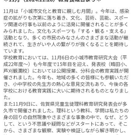
11月は「小城市文化と教育に親しむ月間」。今年は、感染
症の拡がりも次第に落ち着き、文化、芸術、芸能、スポー
ツ関連の行事も以前のように活発に開催されることが多く
みられました。文化もスポーツも「する・観る・支える」
活動となり、多くの市民のみなさんのさまざまな活動が継
続されて、生きがいや人の繋がりが強くなることを期待し
ています。
学校教育においては、11月6日の小城市教育研究大会（平
成22年度～）も今年度で15年目を迎え、発表校（晴田小、
芦刈観瀾校）においては公開授業、分科会の教育実践が開
催されました。今年も、地域の多くの皆様にも参観いただ
き、小中学校の先生方の熱心な意見交流もあり、今後の各
学校における教育実践に大いに期待されるものとなりまし
た。
また11月9日に、佐賀県児童生徒理科教育研究発表会が多
久市で開催されました。理科という教科、学問は私たちの
身の回りの自然現象やさまざまな事象の中で、なぜ、どう
して、という不思議や疑問などがスタートにあって、そこ
から、さまざまな観察、実験や検証しながら解き明かし、