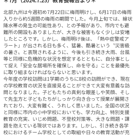
＊7月（2024.7.25）教育長報告より＊
北部九州は今週初め7月22日に梅雨明けし、6月17日の梅雨
入りから約5週間の梅雨の期間でした。今月上旬では、線状
降水帯の発生の可能性あり、との予報があり、市内でも避
難所の開設もありましたが、大きな被害もなく少しは安堵
したところです。しかし、梅雨明け後は、「熱中症警戒ア
ラート」が出される日も多く、猛暑、酷暑という〝災害級
の暑さ〟と表現されるように、今後も引き続き大雨、台風
等と同様に危機的な状況を想定するとともに、自分事とし
て捉え「安全な居場所を確保し、命を守る」ことを最優先
に取り組まなければならないと思います。
今年度の学校訪問は1学期のうちに8校の訪問ができ、現在
の学校教育の状況を直接見ることができて大変有意義な訪
問となりました。子どもたちの真剣な眼差しや笑顔、そし
て先生方と子どもたちがしっかり向き合って授業が展開さ
れており、大変有難く、うれしく思いました。全国の状況
と同様に市内の小中学校においても、学力向上、特別支援
教育の充実、いじめ問題、不登校対策等、大きな問題・課
題を抱えている現状ではあります。しかし、引き続き各学
校におけるチーム学校としての取組や日々の教育活動が充