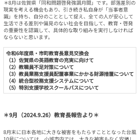
＊8月は佐賀県「同和問題啓発強調月間」です。部落差別の
現実を考える機会もあり、引き続き私自身が「当事者意
識」を持ち、自分のこととして捉え、全ての人が安心して
生活できる差別や偏見のない社会を目指して、教育・啓発
の重要性を認識して、具体的な取り組みを実行しなければ
ならないと思います。
令和6年度県・市町教育長意見交換会
（1）佐賀県の英語教育の充実に向けて
（2）教職員不足対策について
（3）教員業務支援員配置事業にかかる財源措置について
（4）統合型校務支援システムについて
（5）特別支援学校スクールバスについて
＊9月（2024.9.26）教育長報告より＊
8月末に日本各地に大きな被害をもたらすこととなった台風
10号については、小城市内では、大きな被害もなく安堵し