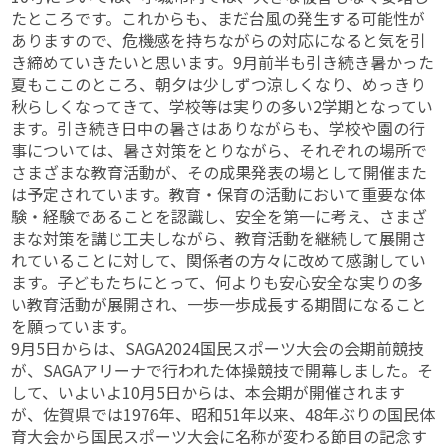
たところです。これからも、まだ台風の発生する可能性が
ありますので、危機感を持ちながらの対応になると気を引
き締めていきたいと思います。9月前半も引き続き暑かった
夏もここのところ、朝夕は少しずつ涼しくなり、めっきり
秋らしくなってきて、学校等は実りの多い2学期となってい
ます。引き続き日中の暑さはありながらも、学校や園の行
事については、暑さ対策をとりながら、それぞれの場所で
さまざまな教育活動が、その成果発表の場として開催また
は予定されています。教育・保育の活動において重要な体
験・経験であることを認識し、安全を第一に考え、さまざ
まな対策を講じ工夫しながら、教育活動を継続して展開さ
れていることに対して、関係者の方々に改めて感謝してい
ます。子どもたちにとって、何よりも安心安全な実りの多
い教育活動が展開され、一歩一歩成長する期間になること
を願っています。
9月5日からは、SAGA2024国民スポーツ大会の会期前競技
が、SAGAアリーナで行われた体操競技で開幕しました。そ
して、いよいよ10月5日からは、本会期が開催されます
が、佐賀県では1976年、昭和51年以来、48年ぶりの国民体
育大会から国民スポーツ大会に名称が変わる節目の記念す