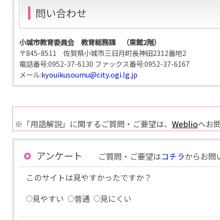
問い合わせ
小城市教育委員会 教育総務課 （東館2階）
〒845-8511 佐賀県小城市三日月町長神田2312番地2
電話番号:
0952-37-6130
ファックス番号:
0952-37-6167
メール:
kyouikusoumu@city.ogi.lg.jp
※「用語解説」に関するご質問・ご要望は、
Weblio
へお
アンケート
ご質問・ご要望は
コチラ
からお問
このサイトは見やすかったですか？
見やすい
普通
見にくい