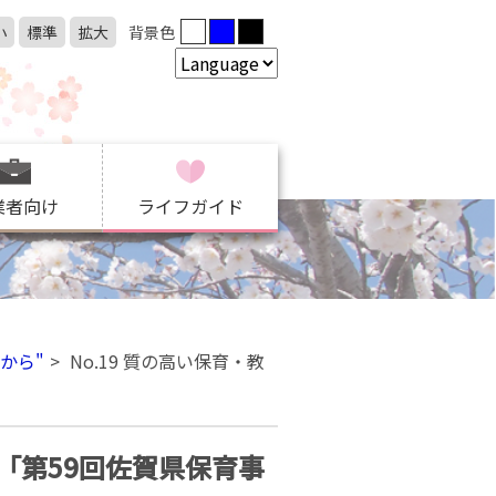
小
標準
拡大
背景色
業者向け
ライフガイド
から"
No.19 質の高い保育・教
て「第59回佐賀県保育事