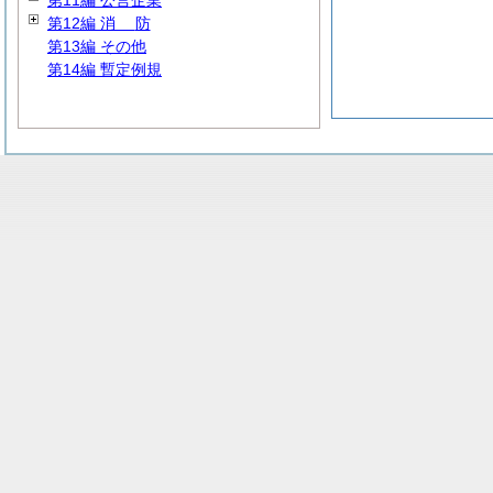
第11編 公営企業
第12編
消
防
第13編 その他
第14編 暫定例規