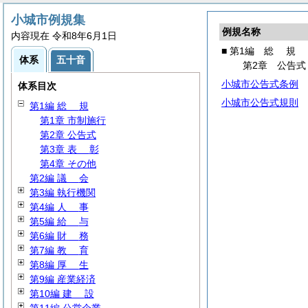
小城市例規集
例規名称
内容現在 令和8年6月1日
■ 第1編
総
規
体系
五十音
第2章 公告式
小城市公告式条例
体系目次
小城市公告式規則
第1編
総
規
第1章 市制施行
第2章 公告式
第3章
表
彰
第4章 その他
第2編
議
会
第3編 執行機関
第4編
人
事
第5編
給
与
第6編
財
務
第7編
教
育
第8編
厚
生
第9編 産業経済
第10編
建
設