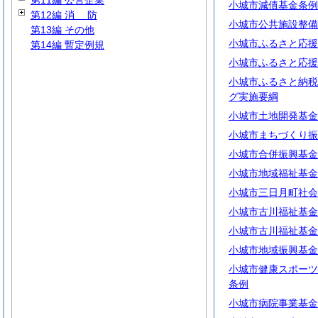
第11編 公営企業
小城市減債基金条例
第12編
消
防
小城市公共施設整備
第13編 その他
小城市ふるさと応援
第14編 暫定例規
小城市ふるさと応援
小城市ふるさと納税
グ実施要綱
小城市土地開発基金
小城市まちづくり振
小城市合併振興基金
小城市地域福祉基金
小城市三日月町社会
小城市古川福祉基金
小城市古川福祉基金
小城市地域振興基金
小城市健康スポーツ
条例
小城市病院事業基金