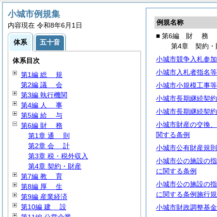
小城市例規集
例規名称
内容現在 令和8年6月1日
■ 第6編
財
務
体系
五十音
第4章 契約・
小城市競争入札参加
体系目次
小城市入札者指名等
第1編
総
規
第2編
議
会
小城市小規模工事等
第3編 執行機関
小城市長期継続契約
第4編
人
事
小城市長期継続契約
第5編
給
与
小城市財産の交換、
第6編
財
務
関する条例
第1章
通
則
第2章
会
計
小城市公有財産規則
第3章 税・税外収入
小城市公の施設の指
第4章 契約・財産
に関する条例
第7編
教
育
小城市公の施設の指
第8編
厚
生
に関する条例施行規
第9編 産業経済
第10編
建
設
小城市財政調整基金