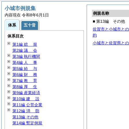
小城市例規集
例規名称
内容現在 令和8年6月1日
■ 第13編 その他
体系
五十音
佐賀市と小城市との
約
体系目次
小城市と佐賀県との
第1編
総
規
第2編
議
会
第3編 執行機関
第4編
人
事
第5編
給
与
第6編
財
務
第7編
教
育
第8編
厚
生
第9編 産業経済
第10編
建
設
第11編 公営企業
第12編
消
防
第13編 その他
第14編 暫定例規