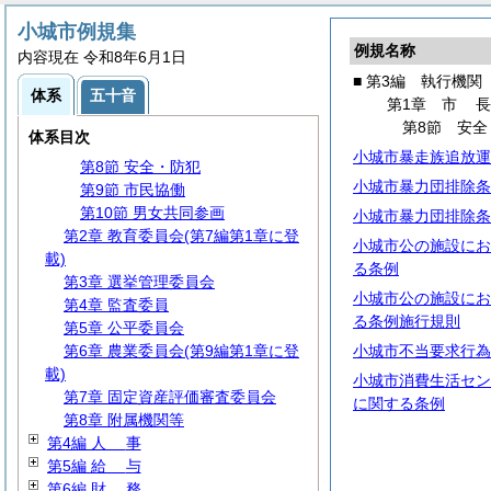
第1節 事務分掌
第2節 代理・代決等
小城市例規集
例規名称
第3節 文書・公印
内容現在 令和8年6月1日
第4節 情報の公開・保護等
■ 第3編 執行機関
体系
五十音
第5節 行政手続
第1章
市
第6節
住
民
第8節 安全
体系目次
第7節
防
災
小城市暴走族追放運
第8節 安全・防犯
小城市暴力団排除条
第9節 市民協働
第10節 男女共同参画
小城市暴力団排除条
第2章 教育委員会(第7編第1章に登
小城市公の施設にお
載)
る条例
第3章 選挙管理委員会
小城市公の施設にお
第4章 監査委員
る条例施行規則
第5章 公平委員会
第6章 農業委員会(第9編第1章に登
小城市不当要求行為
載)
小城市消費生活セン
第7章 固定資産評価審査委員会
に関する条例
第8章 附属機関等
第4編
人
事
第5編
給
与
第6編
財
務