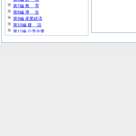
第7編
教
育
第8編
厚
生
第9編 産業経済
第10編
建
設
第11編 公営企業
第12編
消
防
第13編 その他
第14編 暫定例規