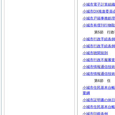
小城市電子計算組織
小城市DX推進委員
小城市戸籍事務処理
小城市有償刊行物取
第5節 行政
小城市行政手続条例
小城市行政手続条例
小城市聴聞規則
小城市行政不服審査
小城市情報通信技術
小城市情報通信技術
第6節
小城市住民基本台帳
要綱
小城市証明書の休日
小城市住民基本台帳
小城市印鑑条例