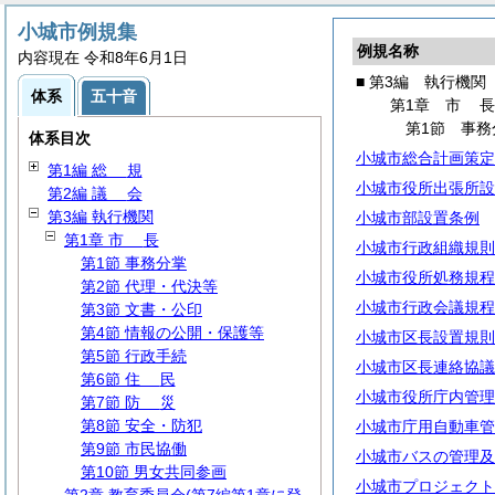
小城市例規集
例規名称
内容現在 令和8年6月1日
■ 第3編 執行機関
体系
五十音
第1章
市
第1節 事務
体系目次
小城市総合計画策定
第1編
総
規
小城市役所出張所設
第2編
議
会
第3編 執行機関
小城市部設置条例
第1章
市
長
小城市行政組織規則
第1節 事務分掌
小城市役所処務規程
第2節 代理・代決等
小城市行政会議規程
第3節 文書・公印
第4節 情報の公開・保護等
小城市区長設置規則
第5節 行政手続
小城市区長連絡協議
第6節
住
民
小城市役所庁内管理
第7節
防
災
第8節 安全・防犯
小城市庁用自動車管
第9節 市民協働
小城市バスの管理及
第10節 男女共同参画
小城市プロジェクト