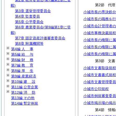
第2章 教育委員会(第7編第1章に登
第2節 代理
載)
第3章 選挙管理委員会
小城市長の専決処分
第4章 監査委員
小城市長の職務を行
第5章 公平委員会
小城市会計管理者の
第6章 農業委員会(第9編第1章に登
載)
小城市事務決裁規程
第7章 固定資産評価審査委員会
小城市長の権限に属
第8章 附属機関等
小城市長の権限に属
第4編
人
事
小城市長の権限に属
第5編
給
与
第6編
財
務
第3節 文書
第7編
教
育
小城市文書取扱規程
第8編
厚
生
小城市文書書式規程
第9編 産業経済
第10編
建
設
小城市文書管理委員
第11編 公営企業
小城市公印規程
第12編
消
防
小城市例規審査委員
第13編 その他
小城市掲示場の掲示
第14編 暫定例規
第4節 情