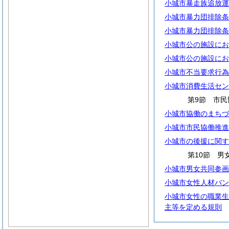
小城市暴走族追放運
小城市暴力団排除条
小城市暴力団排除条
小城市公の施設にお
小城市公の施設にお
小城市不当要求行為
小城市消費生活セン
第9節 市民
小城市協働のまちづ
小城市市民協働推進
小城市の後援に関す
第10節 男
小城市男女共同参画
小城市女性人材バン
小城市女性の職業生
主等を定める規則