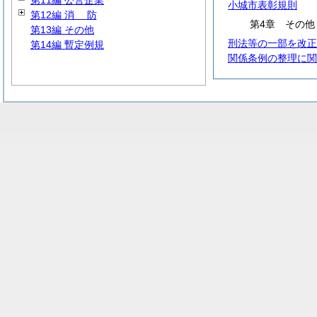
第11編 公営企業
小城市表彰規則
第12編
消
防
第4章 その他
第13編 その他
刑法等の一部を改正
第14編 暫定例規
関係条例の整理に関