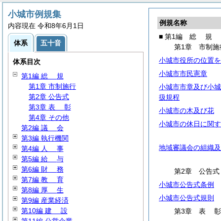
小城市例規集
例規名称
内容現在 令和8年6月1日
■ 第1編
総
規
体系
五十音
第1章 市制施
小城市役所の位置を
体系目次
小城市市民憲章
第1編
総
規
第1章 市制施行
小城市市章及び小城
第2章 公告式
扱規程
第3章
表
彰
小城市の木及び花
第4章 その他
小城市の休日に関す
第2編
議
会
第3編 執行機関
地域審議会の組織及
第4編
人
事
第5編
給
与
第6編
財
務
第2章 公告式
第7編
教
育
小城市公告式条例
第8編
厚
生
小城市公告式規則
第9編 産業経済
第10編
建
設
第3章
表