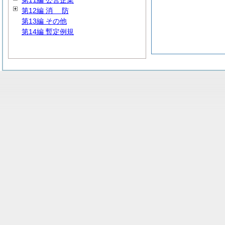
第11編 公営企業
第12編
消
防
第13編 その他
第14編 暫定例規