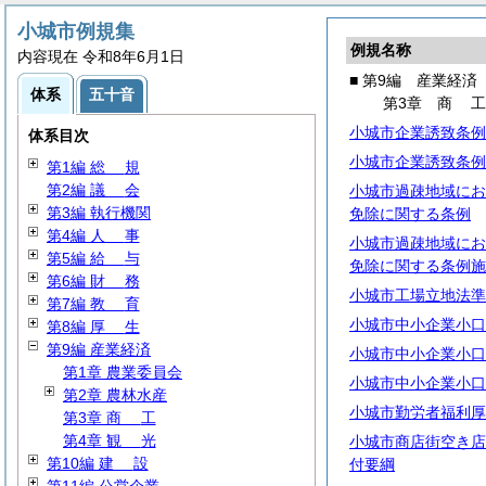
小城市例規集
例規名称
内容現在 令和8年6月1日
■ 第9編 産業経済
体系
五十音
第3章
商
小城市企業誘致条例
体系目次
小城市企業誘致条例
第1編
総
規
第2編
議
会
小城市過疎地域にお
第3編 執行機関
免除に関する条例
第4編
人
事
小城市過疎地域にお
第5編
給
与
免除に関する条例施
第6編
財
務
小城市工場立地法準
第7編
教
育
小城市中小企業小口
第8編
厚
生
第9編 産業経済
小城市中小企業小口
第1章 農業委員会
小城市中小企業小口
第2章 農林水産
小城市勤労者福利厚
第3章
商
工
第4章
観
光
小城市商店街空き店
第10編
建
設
付要綱