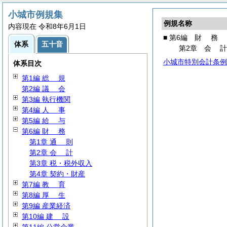
小城市例規集
例規名称
内容現在 令和8年6月1日
■ 第6編
財
務
体系
五十音
第2章
会
小城市特別会計条例
体系目次
第1編
総
規
第2編
議
会
第3編 執行機関
第4編
人
事
第5編
給
与
第6編
財
務
第1章
通
則
第2章
会
計
第3章 税・税外収入
第4章 契約・財産
第7編
教
育
第8編
厚
生
第9編 産業経済
第10編
建
設