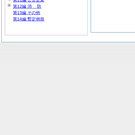
第11編 公営企業
第12編
消
防
第13編 その他
第14編 暫定例規