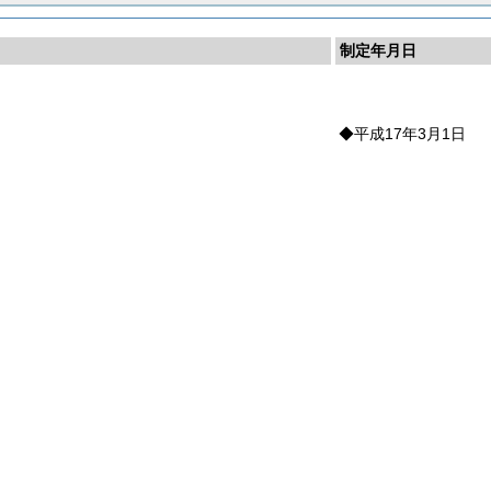
制定年月日
計
◆平成17年3月1日