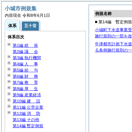
小城市例規集
例規名称
内容現在 令和8年6月1日
■ 第14編 暫定例規
体系
五十音
小城町下水道事業受
施行規則の一部を改
体系目次
牛津都市計画下水道
第1編
総
規
る条例施行規則の一
第2編
議
会
第3編 執行機関
第4編
人
事
第5編
給
与
第6編
財
務
第7編
教
育
第8編
厚
生
第9編 産業経済
第10編
建
設
第11編 公営企業
第12編
消
防
第13編 その他
第14編 暫定例規