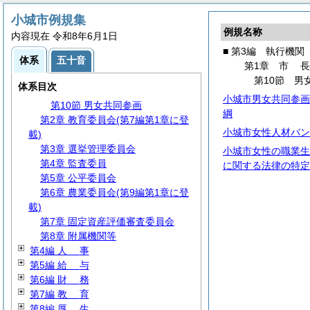
第3節 文書・公印
第4節 情報の公開・保護等
小城市例規集
例規名称
第5節 行政手続
内容現在 令和8年6月1日
第6節
住
民
■ 第3編 執行機関
体系
五十音
第7節
防
災
第1章
市
第8節 安全・防犯
第10節 男
体系目次
第9節 市民協働
小城市男女共同参画
第10節 男女共同参画
綱
第2章 教育委員会(第7編第1章に登
小城市女性人材バン
載)
第3章 選挙管理委員会
小城市女性の職業生
第4章 監査委員
に関する法律の特定
第5章 公平委員会
第6章 農業委員会(第9編第1章に登
載)
第7章 固定資産評価審査委員会
第8章 附属機関等
第4編
人
事
第5編
給
与
第6編
財
務
第7編
教
育
第8編
厚
生