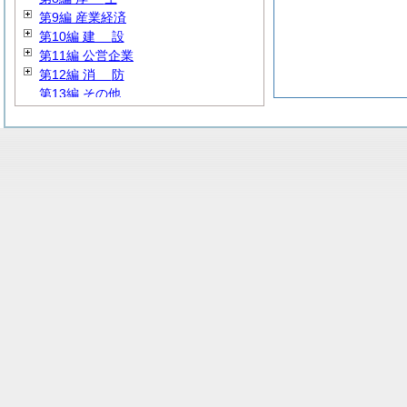
第9編 産業経済
第10編
建
設
第11編 公営企業
第12編
消
防
第13編 その他
第14編 暫定例規