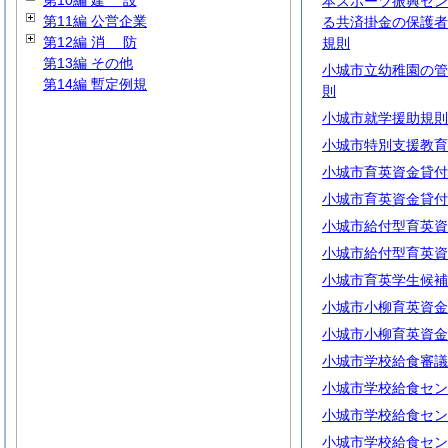
第10編
建
設
本スポーツ振興セン
第11編 公営企業
る共済掛金の保護者
第12編
消
防
規則
第13編 その他
小城市立幼稚園の管
第14編 暫定例規
則
小城市就学援助規則
小城市特別支援教育
小城市育英資金貸付
小城市育英資金貸付
小城市給付型育英資
小城市給付型育英資
小城市育英学生候補
小城市小柳育英資金
小城市小柳育英資金
小城市学校給食審議
小城市学校給食セン
小城市学校給食セン
小城市学校給食セン