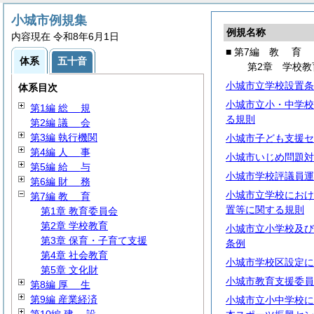
小城市例規集
例規名称
内容現在 令和8年6月1日
■ 第7編
教
育
体系
五十音
第2章 学校教
小城市立学校設置条
体系目次
小城市立小・中学校
第1編
総
規
る規則
第2編
議
会
第3編 執行機関
小城市子ども支援セ
第4編
人
事
小城市いじめ問題対
第5編
給
与
小城市学校評議員運
第6編
財
務
小城市立学校におけ
第7編
教
育
置等に関する規則
第1章 教育委員会
第2章 学校教育
小城市立小学校及び
第3章 保育・子育て支援
条例
第4章 社会教育
小城市学校区設定に
第5章 文化財
小城市教育支援委員
第8編
厚
生
第9編 産業経済
小城市立小中学校に