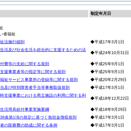
制定年月日
祉
い者福祉
祉法施行細則
◆平成17年3月1日
生活及び社会生活を総合的に支援するための法
◆平成24年10月31日
付費等の支給に関する規則
◆平成25年9月1日
支援事業者等の指定等に関する規則
◆平成25年9月1日
福祉サービス事業所の登録等に関する規則
◆平成20年2月29日
当及び特別障害者手当等事務取扱規則
◆平成17年3月1日
時支援事業における県立施設の利用に関する利
◆平成18年12月22日
生活用具給付事業実施要綱
◆平成18年9月29日
38条第1項の規定に基づく負担金徴収規則
◆平成17年3月1日
者の医療費の助成に関する条例
◆平成17年3月1日