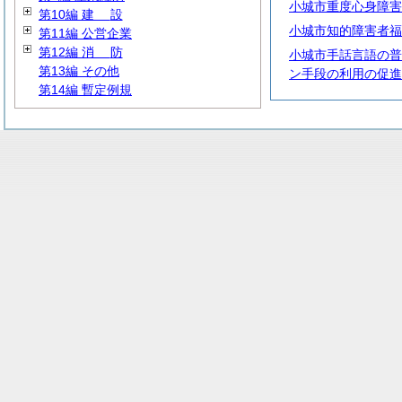
小城市重度心身障害
第10編
建
設
小城市知的障害者福
第11編 公営企業
第12編
消
防
小城市手話言語の普
第13編 その他
ン手段の利用の促進
第14編 暫定例規