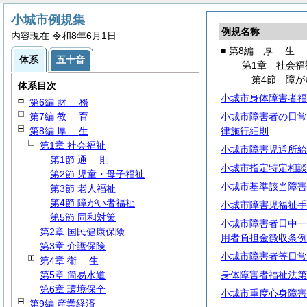
小城市例規集
第1編
総
規
例規名称
内容現在 令和8年6月1日
第2編
議
会
■ 第8編
厚
生
第3編 執行機関
体系
五十音
第1章 社会福
第4編
人
事
第4節 障が
体系目次
第5編
給
与
小城市身体障害者福
第6編
財
務
第7編
教
育
小城市障害者の日常
第8編
厚
生
律施行細則
第1章 社会福祉
小城市障害児通所給
第1節
通
則
小城市指定特定相談
第2節 児童・母子福祉
小城市基準該当障害
第3節 老人福祉
第4節 障がい者福祉
小城市障害児福祉手
第5節 同和対策
小城市障害者日中一
第2章 国民健康保険
用者負担金徴収条例
第3章 介護保険
小城市障害者等日常
第4章
衛
生
第5章 簡易水道
身体障害者福祉法第
第6章 環境保全
小城市重度心身障害
第9編 産業経済