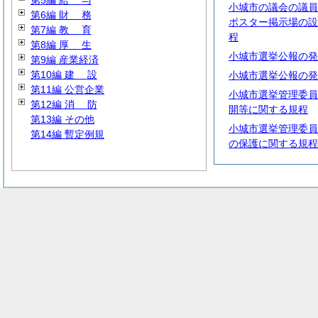
第5編
給
与
小城市の議会の議員
第6編
財
務
ポスター掲示場の設
第7編
教
育
程
第8編
厚
生
小城市選挙公報の発
第9編 産業経済
第10編
建
設
小城市選挙公報の発
第11編 公営企業
小城市選挙管理委員
第12編
消
防
開等に関する規程
第13編 その他
小城市選挙管理委員
第14編 暫定例規
の保護に関する規程