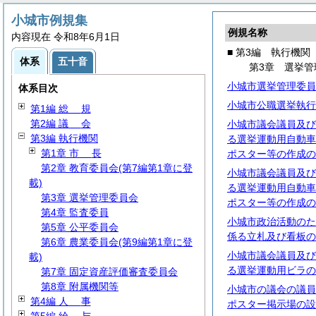
小城市例規集
例規名称
内容現在 令和8年6月1日
■ 第3編 執行機関
体系
五十音
第3章 選挙管
小城市選挙管理委員
体系目次
小城市公職選挙執行
第1編
総
規
第2編
議
会
小城市議会議員及び
第3編 執行機関
る選挙運動用自動車
第1章
市
長
ポスター等の作成の
第2章 教育委員会(第7編第1章に登
小城市議会議員及び
載)
る選挙運動用自動車
第3章 選挙管理委員会
ポスター等の作成の
第4章 監査委員
小城市政治活動のた
第5章 公平委員会
係る立札及び看板の
第6章 農業委員会(第9編第1章に登
小城市議会議員及び
載)
る選挙運動用ビラの
第7章 固定資産評価審査委員会
第8章 附属機関等
小城市の議会の議員
第4編
人
事
ポスター掲示場の設