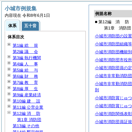
小城市例規集
例規名称
内容現在 令和8年6月1日
■ 第12編
消
防
体系
五十音
第1章 消防団
小城市消防団の設置
体系目次
小城市消防団組織等
第1編
総
規
第2編
議
会
小城市消防団機能別
第3編 執行機関
小城市消防団市役所
第4編
人
事
小城市消防団員の定
第5編
給
与
小城市非常勤消防団
第6編
財
務
第7編
教
育
小城市非常勤消防団
第8編
厚
生
則
第9編 産業経済
小城市消防賞じゅつ
第10編
建
設
小城市消防賞じゅつ
第11編 公営企業
第12編
消
防
小城市消防関係表彰
第1章 消防団
小城市消防団員証規
第13編 その他