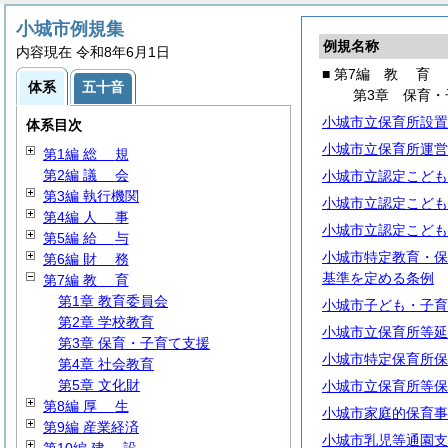
小城市例規集
例規名称
内容現在 令和8年6月1日
■ 第7編
教
育
体系
五十音
第3章 保育・
小城市立保育所設置
体系目次
小城市立保育所運営
第1編
総
規
第2編
議
会
小城市立認定こども
第3編 執行機関
小城市立認定こども
第4編
人
事
小城市立認定こども
第5編
給
与
小城市特定教育・保
第6編
財
務
基準を定める条例
第7編
教
育
第1章 教育委員会
小城市子ども・子育
第2章 学校教育
小城市立保育所等延
第3章 保育・子育て支援
小城市特定保育所保
第4章 社会教育
第5章 文化財
小城市立保育所等保
第8編
厚
生
小城市家庭的保育事
第9編 産業経済
小城市乳児等通園支