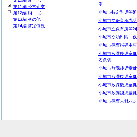
第10編
建
設
例
第11編 公営企業
小城市特定乳児等通
第12編
消
防
第13編 その他
小城市立保育所乳児
第14編 暫定例規
小城市立保育所等利
小城市立幼稚園・保
小城市保育指導主事
小城市放課後児童健
る条例
小城市放課後児童健
小城市放課後児童健
小城市放課後児童健
小城市放課後児童健
小城市保育人材バン