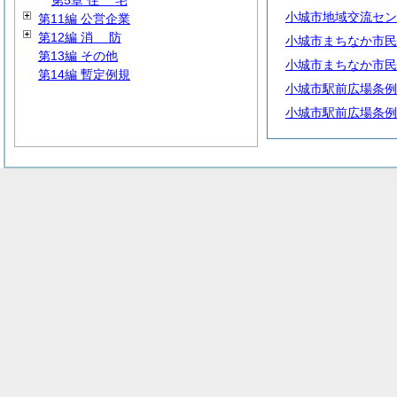
第5章
住
宅
小城市地域交流セン
第11編 公営企業
第12編
消
防
小城市まちなか市民
第13編 その他
小城市まちなか市民
第14編 暫定例規
小城市駅前広場条例
小城市駅前広場条例