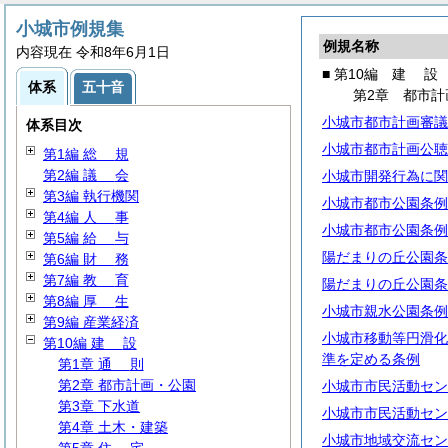
小城市例規集
例規名称
内容現在 令和8年6月1日
■ 第10編
建
設
体系
五十音
第2章 都市計
小城市都市計画審議
体系目次
小城市都市計画公聴
第1編
総
規
第2編
議
会
小城市開発行為に関
第3編 執行機関
小城市都市公園条例
第4編
人
事
小城市都市公園条例
第5編
給
与
陽だまりの丘公園条
第6編
財
務
第7編
教
育
陽だまりの丘公園条
第8編
厚
生
小城市親水公園条例
第9編 産業経済
小城市移動等円滑化
第10編
建
設
準を定める条例
第1章
通
則
第2章 都市計画・公園
小城市市民活動セン
第3章 下水道
小城市市民活動セン
第4章 土木・建築
小城市地域交流セン